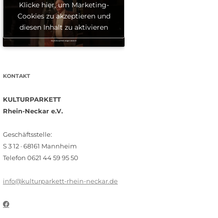
Klicke hier, um Marketing-
Cookies zu akzeptieren und
diesen Inhalt zu aktivieren
KONTAKT
KULTURPARKETT
Rhein-Neckar e.V.
Geschäftsstelle:
S 3 12 · 68161 Mannheim
Telefon 0621 44 59 95 50
info@kulturparkett-rhein-neckar.de