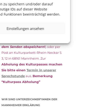
das Antragsformular aus und schicken
en zu speichern und/oder darauf
es
unterschrieben
zusammen mit
utige IDs auf dieser Website
dem
aktuellen
d Funktionen beeinträchtigt werden.
Leistungsbescheid
(Bürgergeld/
Grundsicherung, Wohngeld etc.)
an
Einstellungen ansehen
das Kulturparkett zurück: Per E-Mail
an
info@kulturparkett-rhein-
neckar.de
(wichtig: Dokument
vor
dem Senden abspeichern
!
) oder per
Post an Kulturparkett-Rhein-Neckar S
3, 12 in 68161 Mannheim. Zur
Abholung des Kulturpasses machen
Sie bitte einen
Termin in unserer
Sprechstunde
aus.
Bemerkung
“Kulturpass Abholung”
WIR SIND UNTERZEICHNER*INNEN DER
MANNHEIMER ERKLÄRUNG