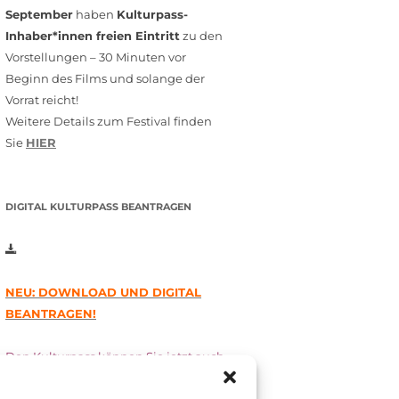
September
haben
Kulturpass-
Inhaber*innen freien Eintritt
zu den
Vorstellungen – 30 Minuten vor
Beginn des Films und solange der
Vorrat reicht!
Weitere Details zum Festival finden
Sie
HIER
DIGITAL KULTURPASS BEANTRAGEN
NEU: DOWNLOAD UND DIGITAL
BEANTRAGEN!
Den Kulturpass können Sie jetzt auch
digital beantragen. Dazu füllen Sie