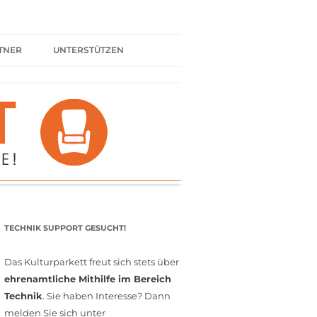
TNER
UNTERSTÜTZEN
ER BÜNDNIS
KULTURPARTNER WERDEN
SPENDEN
FÖRDERMITGLIED WERDEN
MITGLIEDSCHAFT
EHRENAMT
TECHNIK SUPPORT GESUCHT!
Das Kulturparkett freut sich stets über
ehrenamtliche Mithilfe im Bereich
Technik
. Sie haben Interesse? Dann
melden Sie sich unter