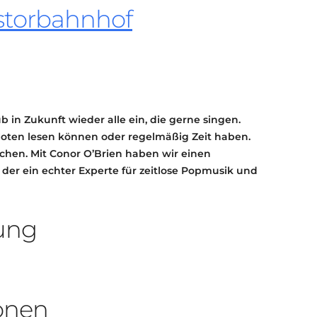
storbahnhof
KONTAKT
KULTURPASS DIGITAL
BEANTRAGEN
TRANSPARENZ
IMPRESSUM
b in Zukunft wieder alle ein, die gerne singen.
Noten lesen können oder regelmäßig Zeit haben.
hen. Mit Conor O’Brien haben wir einen
 der ein echter Experte für zeitlose Popmusik und
rung
onen