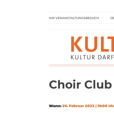
Zum
Inhalt
springen
Kultur darf kein Luxus sein!
Kulturparkett Rhe
IHR VERANSTALTUNGSBESUCH
Ü
AKTUELLE VERANSTALTUNGEN
HIER HABEN SIE IMMER
FREIEN EINTRITT
SHARED READING
REGELN FÜR KULTURPARKETT
GÄSTE
Choir Club
Wann:
26. Februar 2023 | 16:00 Uh