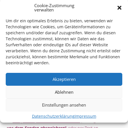
Vom 19. August bist zum 9. September
haben
Kulturpass-
Cookie-Zustimmung
verwalten
Inhaber*innen freien Eintritt
zu den Vorstellungen – 30
Minuten vor Beginn des Films und solange der Vorrat reicht!
Um dir ein optimales Erlebnis zu bieten, verwenden wir
Weitere Details zum Festival finden Sie
HIER
Technologien wie Cookies, um Geräteinformationen zu
speichern und/oder darauf zuzugreifen. Wenn du diesen
Technologien zustimmst, können wir Daten wie das
Surfverhalten oder eindeutige IDs auf dieser Website
DIGITAL KULTURPASS BEANTRAGEN
verarbeiten. Wenn du deine Zustimmung nicht erteilst oder
zurückziehst, können bestimmte Merkmale und Funktionen
beeinträchtigt werden.
NEU: DOWNLOAD UND DIGITAL BEANTRAGEN!
Akzeptieren
Den Kulturpass können Sie jetzt auch digital beantragen.
Ablehnen
Dazu füllen Sie das Antragsformular aus und schicken
es
unterschrieben
zusammen mit dem
aktuellen
Einstellungen ansehen
Leistungsbescheid
(Bürgergeld/ Grundsicherung,
Wohngeld etc.)
an das Kulturparkett zurück: Per E-Mail
Datenschutzerklärung
Impressum
an
info@kulturparkett-rhein-neckar.de
(wichtig: Dokument
vor dem Senden abspeichern
!
) oder per Post an