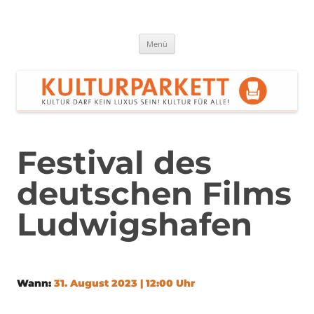
Zum
Inhalt
springen
Kulturparkett Rhein-Neckar
Kultur darf kein Luxus sein!
Menü
Festival des
deutschen Films
Ludwigshafen
Wann:
31. August 2023 | 12:00 Uhr