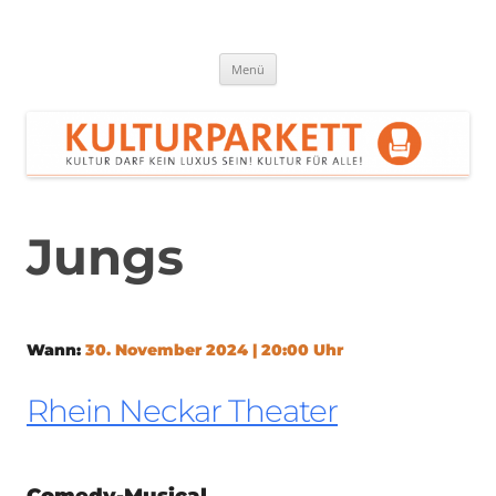
Zum
Inhalt
springen
Kulturparkett Rhein-Neckar
Kultur darf kein Luxus sein!
Menü
Jungs
Wann:
30. November 2024 | 20:00 Uhr
Rhein Neckar Theater
Comedy-Musical