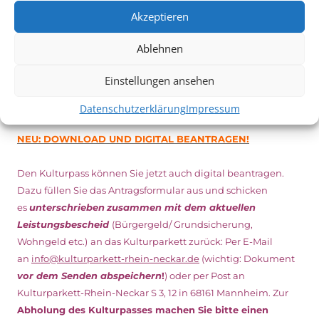
Minuten vor Beginn des Films und solange der Vorrat reicht!
Akzeptieren
Weitere Details zum Festival finden Sie
HIER
Ablehnen
DIGITAL KULTURPASS BEANTRAGEN
Einstellungen ansehen
Datenschutzerklärung
Impressum
NEU: DOWNLOAD UND DIGITAL BEANTRAGEN!
Den Kulturpass können Sie jetzt auch digital beantragen.
Dazu füllen Sie das Antragsformular aus und schicken
es
unterschrieben
zusammen mit dem
aktuellen
Leistungsbescheid
(Bürgergeld/ Grundsicherung,
Wohngeld etc.)
an das Kulturparkett zurück: Per E-Mail
an
info@kulturparkett-rhein-neckar.de
(wichtig: Dokument
vor dem Senden abspeichern
!
) oder per Post an
Kulturparkett-Rhein-Neckar S 3, 12 in 68161 Mannheim. Zur
Abholung des Kulturpasses machen Sie bitte einen