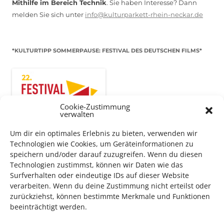
Mithilfe im Bereich Technik
. Sie haben Interesse? Dann
melden Sie sich unter
info@kulturparkett-rhein-neckar.de
*KULTURTIPP SOMMERPAUSE: FESTIVAL DES DEUTSCHEN FILMS*
Cookie-Zustimmung
verwalten
Um dir ein optimales Erlebnis zu bieten, verwenden wir
Technologien wie Cookies, um Geräteinformationen zu
speichern und/oder darauf zuzugreifen. Wenn du diesen
Technologien zustimmst, können wir Daten wie das
Surfverhalten oder eindeutige IDs auf dieser Website
Auch dieses Jahr findet wieder das
Festival des deutschen
verarbeiten. Wenn du deine Zustimmung nicht erteilst oder
Films
in Ludwigshafen statt.
zurückziehst, können bestimmte Merkmale und Funktionen
Vom 19. August bist zum 9. September
haben
Kulturpass-
beeinträchtigt werden.
Inhaber*innen freien Eintritt
zu den Vorstellungen – 30