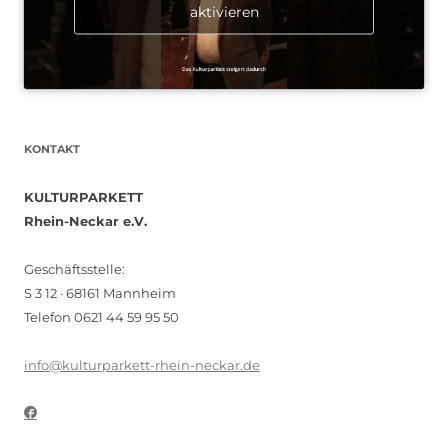
aktivieren
KONTAKT
KULTURPARKETT
Rhein-Neckar e.V.
Geschäftsstelle:
S 3 12 · 68161 Mannheim
Telefon 0621 44 59 95 50
info@kulturparkett-rhein-neckar.de