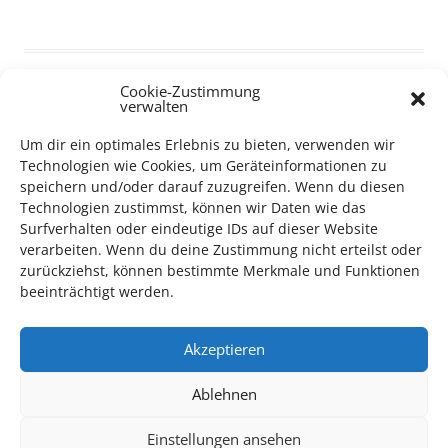
Cookie-Zustimmung
verwalten
TECHNIK SUPPORT GESUCHT!
Um dir ein optimales Erlebnis zu bieten, verwenden wir
Technologien wie Cookies, um Geräteinformationen zu
speichern und/oder darauf zuzugreifen. Wenn du diesen
Das Kulturparkett freut sich stets über
ehrenamtliche
Technologien zustimmst, können wir Daten wie das
Mithilfe im Bereich Technik
. Sie haben Interesse? Dann
Surfverhalten oder eindeutige IDs auf dieser Website
melden Sie sich unter
info@kulturparkett-rhein-neckar.de
verarbeiten. Wenn du deine Zustimmung nicht erteilst oder
zurückziehst, können bestimmte Merkmale und Funktionen
beeinträchtigt werden.
*KULTURTIPP SOMMERPAUSE: FESTIVAL DES DEUTSCHEN FILMS*
Akzeptieren
Ablehnen
Einstellungen ansehen