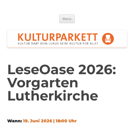
Zum
Inhalt
springen
Kulturparkett Rhein-Neckar
Kultur darf kein Luxus sein!
Menü
LeseOase 2026:
Vorgarten
Lutherkirche
Wann:
19. Juni 2026 | 18:00 Uhr