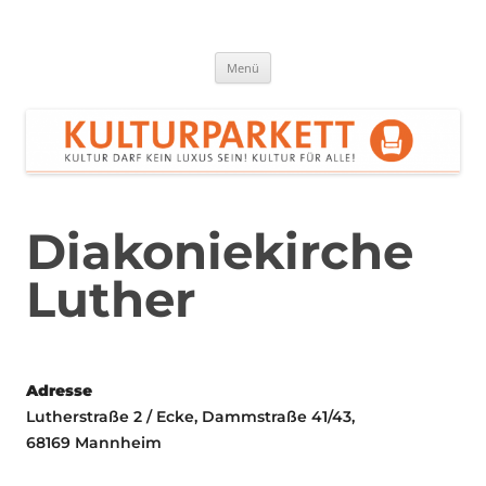
Zum
Inhalt
springen
Kulturparkett Rhein-Neckar
Kultur darf kein Luxus sein!
Menü
Diakoniekirche
Luther
Adresse
Lutherstraße 2 / Ecke, Dammstraße 41/43,
68169 Mannheim