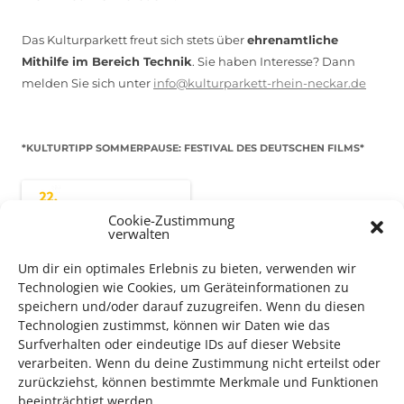
Das Kulturparkett freut sich stets über
ehrenamtliche
Mithilfe im Bereich Technik
. Sie haben Interesse? Dann
melden Sie sich unter
info@kulturparkett-rhein-neckar.de
*KULTURTIPP SOMMERPAUSE: FESTIVAL DES DEUTSCHEN FILMS*
Cookie-Zustimmung
verwalten
Um dir ein optimales Erlebnis zu bieten, verwenden wir
Technologien wie Cookies, um Geräteinformationen zu
speichern und/oder darauf zuzugreifen. Wenn du diesen
Technologien zustimmst, können wir Daten wie das
Surfverhalten oder eindeutige IDs auf dieser Website
verarbeiten. Wenn du deine Zustimmung nicht erteilst oder
Auch dieses Jahr findet wieder das
Festival des deutschen
zurückziehst, können bestimmte Merkmale und Funktionen
Films
in Ludwigshafen statt.
beeinträchtigt werden.