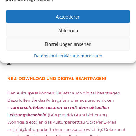
Vom 19. August bist zum 9. September
haben
Kulturpass-
Inhaber*innen freien Eintritt
zu den Vorstellungen – 30
Akzeptieren
Minuten vor Beginn des Films und solange der Vorrat reicht!
Weitere Details zum Festival finden Sie
HIER
Ablehnen
Einstellungen ansehen
DIGITAL KULTURPASS BEANTRAGEN
Datenschutzerklärung
Impressum
NEU: DOWNLOAD UND DIGITAL BEANTRAGEN!
Den Kulturpass können Sie jetzt auch digital beantragen.
Dazu füllen Sie das Antragsformular aus und schicken
es
unterschrieben
zusammen mit dem
aktuellen
Leistungsbescheid
(Bürgergeld/ Grundsicherung,
Wohngeld etc.)
an das Kulturparkett zurück: Per E-Mail
an
info@kulturparkett-rhein-neckar.de
(wichtig: Dokument