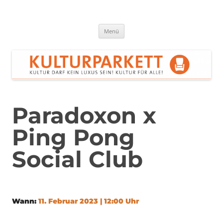
Zum
Inhalt
springen
Kulturparkett Rhein-Neckar
Kultur darf kein Luxus sein!
Menü
Paradoxon x
Ping Pong
Social Club
Wann:
11. Februar 2023 | 12:00 Uhr