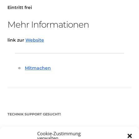
Eintritt frei
Mehr Informationen
link zur
Website
Mitmachen
TECHNIK SUPPORT GESUCHT!
Das Kulturparkett freut sich stets über
ehrenamtliche
Cookie-Zustimmung
Mithilfe im Bereich Technik
. Sie haben Interesse? Dann
verwalten