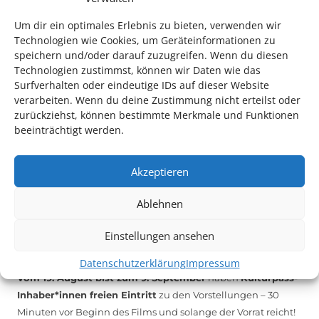
melden Sie sich unter
info@kulturparkett-rhein-neckar.de
Um dir ein optimales Erlebnis zu bieten, verwenden wir
Technologien wie Cookies, um Geräteinformationen zu
speichern und/oder darauf zuzugreifen. Wenn du diesen
*KULTURTIPP SOMMERPAUSE: FESTIVAL DES DEUTSCHEN FILMS*
Technologien zustimmst, können wir Daten wie das
Surfverhalten oder eindeutige IDs auf dieser Website
verarbeiten. Wenn du deine Zustimmung nicht erteilst oder
zurückziehst, können bestimmte Merkmale und Funktionen
beeinträchtigt werden.
Akzeptieren
Ablehnen
Einstellungen ansehen
Auch dieses Jahr findet wieder das
Festival des deutschen
Films
in Ludwigshafen statt.
Datenschutzerklärung
Impressum
Vom 19. August bist zum 9. September
haben
Kulturpass-
Inhaber*innen freien Eintritt
zu den Vorstellungen – 30
Minuten vor Beginn des Films und solange der Vorrat reicht!