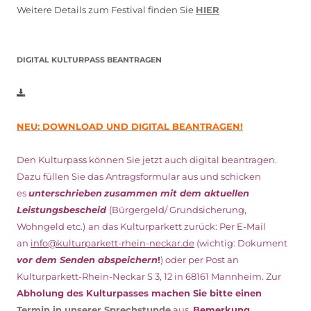
Weitere Details zum Festival finden Sie
HIER
DIGITAL KULTURPASS BEANTRAGEN
NEU: DOWNLOAD UND DIGITAL BEANTRAGEN!
Den Kulturpass können Sie jetzt auch digital beantragen.
Dazu füllen Sie das Antragsformular aus und schicken
es
unterschrieben
zusammen mit dem
aktuellen
Leistungsbescheid
(Bürgergeld/ Grundsicherung,
Wohngeld etc.)
an das Kulturparkett zurück: Per E-Mail
an
info@kulturparkett-rhein-neckar.de
(wichtig: Dokument
vor dem Senden abspeichern
!
) oder per Post an
Kulturparkett-Rhein-Neckar S 3, 12 in 68161 Mannheim. Zur
Abholung des Kulturpasses machen Sie bitte einen
Termin in unserer Sprechstunde
aus.
Bemerkung