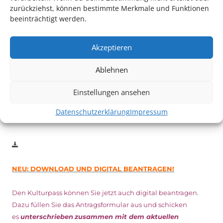
zurückziehst, können bestimmte Merkmale und Funktionen
beeinträchtigt werden.
Auch dieses Jahr findet wieder das
Festival des deutschen
Films
in Ludwigshafen statt.
Akzeptieren
Vom 19. August bist zum 9. September
haben
Kulturpass-
Inhaber*innen freien Eintritt
zu den Vorstellungen – 30
Ablehnen
Minuten vor Beginn des Films und solange der Vorrat reicht!
Weitere Details zum Festival finden Sie
HIER
Einstellungen ansehen
Datenschutzerklärung
Impressum
DIGITAL KULTURPASS BEANTRAGEN
NEU: DOWNLOAD UND DIGITAL BEANTRAGEN!
Den Kulturpass können Sie jetzt auch digital beantragen.
Dazu füllen Sie das Antragsformular aus und schicken
es
unterschrieben
zusammen mit dem
aktuellen