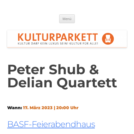
Zum
Inhalt
springen
Kulturparkett Rhein-Neckar
Kultur darf kein Luxus sein!
Menü
Peter Shub &
Delian Quartett
Wann:
17. März 2023 | 20:00 Uhr
BASF-Feierabendhaus