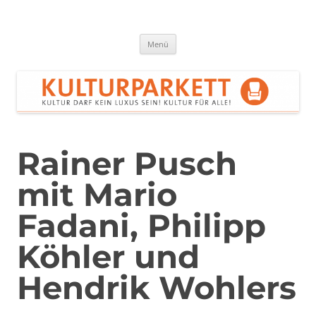
Zum
Inhalt
springen
Kulturparkett Rhein-Neckar
Kultur darf kein Luxus sein!
Menü
Rainer Pusch
mit Mario
Fadani, Philipp
Köhler und
Hendrik Wohlers