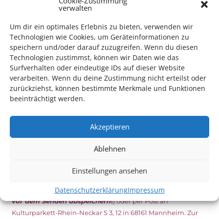
Cookie-Zustimmung
Inhaber*innen freien Eintritt
zu den Vorstellungen – 30
verwalten
Minuten vor Beginn des Films und solange der Vorrat reicht!
Weitere Details zum Festival finden Sie
HIER
Um dir ein optimales Erlebnis zu bieten, verwenden wir
Technologien wie Cookies, um Geräteinformationen zu
speichern und/oder darauf zuzugreifen. Wenn du diesen
Technologien zustimmst, können wir Daten wie das
DIGITAL KULTURPASS BEANTRAGEN
Surfverhalten oder eindeutige IDs auf dieser Website
verarbeiten. Wenn du deine Zustimmung nicht erteilst oder
zurückziehst, können bestimmte Merkmale und Funktionen
beeinträchtigt werden.
NEU: DOWNLOAD UND DIGITAL BEANTRAGEN!
Akzeptieren
Den Kulturpass können Sie jetzt auch digital beantragen.
Dazu füllen Sie das Antragsformular aus und schicken
Ablehnen
es
unterschrieben
zusammen mit dem
aktuellen
Leistungsbescheid
(Bürgergeld/ Grundsicherung,
Einstellungen ansehen
Wohngeld etc.)
an das Kulturparkett zurück: Per E-Mail
Datenschutzerklärung
Impressum
an
info@kulturparkett-rhein-neckar.de
(wichtig: Dokument
vor dem Senden abspeichern
!
) oder per Post an
Kulturparkett-Rhein-Neckar S 3, 12 in 68161 Mannheim. Zur