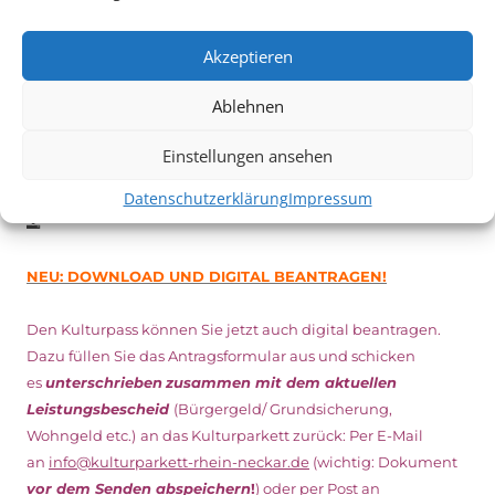
Vom 19. August bist zum 9. September
haben
Kulturpass-
Inhaber*innen freien Eintritt
zu den Vorstellungen – 30
Akzeptieren
Minuten vor Beginn des Films und solange der Vorrat reicht!
Weitere Details zum Festival finden Sie
HIER
Ablehnen
Einstellungen ansehen
DIGITAL KULTURPASS BEANTRAGEN
Datenschutzerklärung
Impressum
NEU: DOWNLOAD UND DIGITAL BEANTRAGEN!
Den Kulturpass können Sie jetzt auch digital beantragen.
Dazu füllen Sie das Antragsformular aus und schicken
es
unterschrieben
zusammen mit dem
aktuellen
Leistungsbescheid
(Bürgergeld/ Grundsicherung,
Wohngeld etc.)
an das Kulturparkett zurück: Per E-Mail
an
info@kulturparkett-rhein-neckar.de
(wichtig: Dokument
vor dem Senden abspeichern
!
) oder per Post an