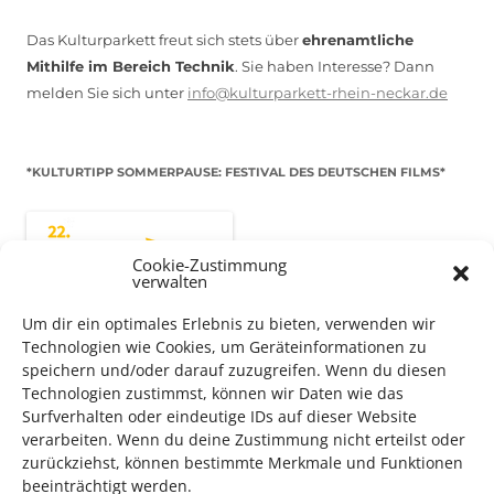
Das Kulturparkett freut sich stets über
ehrenamtliche
Mithilfe im Bereich Technik
. Sie haben Interesse? Dann
melden Sie sich unter
info@kulturparkett-rhein-neckar.de
*KULTURTIPP SOMMERPAUSE: FESTIVAL DES DEUTSCHEN FILMS*
Cookie-Zustimmung
verwalten
Um dir ein optimales Erlebnis zu bieten, verwenden wir
Technologien wie Cookies, um Geräteinformationen zu
speichern und/oder darauf zuzugreifen. Wenn du diesen
Technologien zustimmst, können wir Daten wie das
Surfverhalten oder eindeutige IDs auf dieser Website
verarbeiten. Wenn du deine Zustimmung nicht erteilst oder
Auch dieses Jahr findet wieder das
Festival des deutschen
zurückziehst, können bestimmte Merkmale und Funktionen
Films
in Ludwigshafen statt.
beeinträchtigt werden.