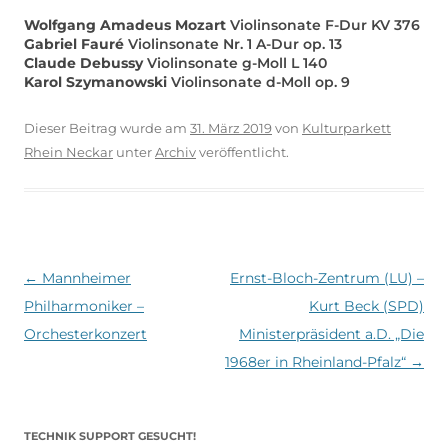
Wolfgang Amadeus Mozart
Violinsonate F-Dur KV 376
Gabriel Fauré
Violinsonate Nr. 1 A-Dur op. 13
Claude Debussy
Violinsonate g-Moll L 140
Karol Szymanowski
Violinsonate d-Moll op. 9
Dieser Beitrag wurde am
31. März 2019
von
Kulturparkett
Rhein Neckar
unter
Archiv
veröffentlicht.
Beitragsnavigation
←
Mannheimer
Ernst-Bloch-Zentrum (LU) –
Philharmoniker –
Kurt Beck (SPD)
Orchesterkonzert
Ministerpräsident a.D. „Die
1968er in Rheinland-Pfalz“
→
TECHNIK SUPPORT GESUCHT!