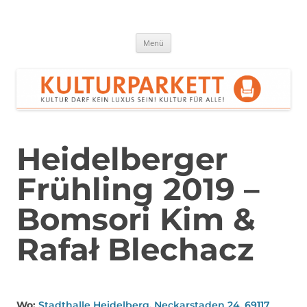
Zum
Inhalt
springen
Kulturparkett Rhein-Neckar
Kultur darf kein Luxus sein!
Menü
Heidelberger
Frühling 2019 –
Bomsori Kim &
Rafał Blechacz
Wo:
Stadthalle Heidelberg, Neckarstaden 24, 69117