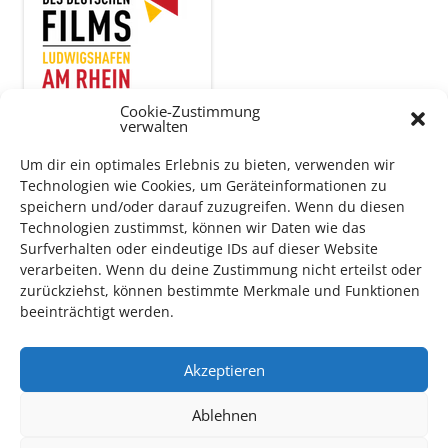
Cookie-Zustimmung
verwalten
Auch dieses Jahr findet wieder das
Festival des deutschen
Um dir ein optimales Erlebnis zu bieten, verwenden wir
Films
in Ludwigshafen statt.
Technologien wie Cookies, um Geräteinformationen zu
Vom 19. August bist zum 9. September
haben
Kulturpass-
speichern und/oder darauf zuzugreifen. Wenn du diesen
Inhaber*innen freien Eintritt
zu den Vorstellungen – 30
Technologien zustimmst, können wir Daten wie das
Surfverhalten oder eindeutige IDs auf dieser Website
Minuten vor Beginn des Films und solange der Vorrat reicht!
verarbeiten. Wenn du deine Zustimmung nicht erteilst oder
Weitere Details zum Festival finden Sie
HIER
zurückziehst, können bestimmte Merkmale und Funktionen
beeinträchtigt werden.
DIGITAL KULTURPASS BEANTRAGEN
Akzeptieren
Ablehnen
NEU: DOWNLOAD UND DIGITAL BEANTRAGEN!