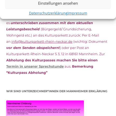
Einstellungen ansehen
Den Kulturpass können Sie jetzt auch digital beantragen.
Datenschutzerklärung
Impressum
Dazu füllen Sie das Antragsformular aus und schicken
es
unterschrieben
zusammen mit dem
aktuellen
Leistungsbescheid
(Bürgergeld/ Grundsicherung,
Wohngeld etc.)
an das Kulturparkett zurück: Per E-Mail
an
info@kulturparkett-rhein-neckar.de
(wichtig: Dokument
vor dem Senden abspeichern
!
) oder per Post an
Kulturparkett-Rhein-Neckar S 3, 12 in 68161 Mannheim. Zur
Abholung des Kulturpasses machen Sie bitte einen
Termin in unserer Sprechstunde
aus.
Bemerkung
“Kulturpass Abholung”
WIR SIND UNTERZEICHNER*INNEN DER MANNHEIMER ERKLÄRUNG