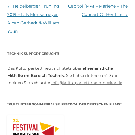
Beitragsnavigation
←
Heidelberger Frühling
Capitol (MA) – Marlene – The
2019 – Nils Mönkemeyer,
Concert Of Her Life
→
Alban Gerhadt & William
Youn
TECHNIK SUPPORT GESUCHT!
Das Kulturparkett freut sich stets über
ehrenamtliche
Mithilfe im Bereich Technik
. Sie haben Interesse? Dann
melden Sie sich unter
info@kulturparkett-rhein-neckar.de
*KULTURTIPP SOMMERPAUSE: FESTIVAL DES DEUTSCHEN FILMS*