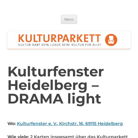
Zum
Inhalt
springen
Kulturparkett Rhein-Neckar
Kultur darf kein Luxus sein!
Menü
Kulturfenster
Heidelberg –
DRAMA light
Wo
:
Kulturfenster e. V., Kirchstr. 16, 69115 Heidelberg
Wie viele
: 2 Karten insgesamt über das Kulturparkett