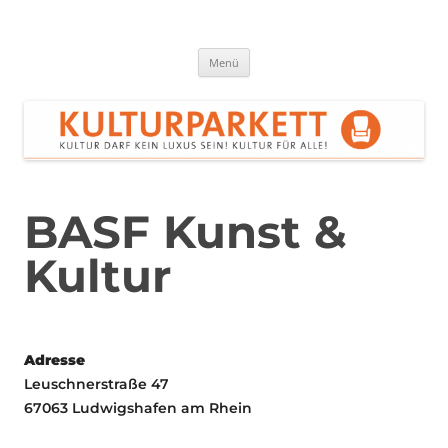
Zum
Inhalt
springen
Kulturparkett Rhein-Neckar
Kultur darf kein Luxus sein!
Menü
BASF Kunst &
Kultur
Adresse
Leuschnerstraße 47
67063 Ludwigshafen am Rhein