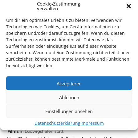
Cookie-Zustimmung
verwalten
Das Kulturparkett freut sich stets über
ehrenamtliche
Mithilfe im Bereich Technik
. Sie haben Interesse? Dann
Um dir ein optimales Erlebnis zu bieten, verwenden wir
melden Sie sich unter
info@kulturparkett-rhein-neckar.de
Technologien wie Cookies, um Geräteinformationen zu
speichern und/oder darauf zuzugreifen. Wenn du diesen
Technologien zustimmst, können wir Daten wie das
Surfverhalten oder eindeutige IDs auf dieser Website
*KULTURTIPP SOMMERPAUSE: FESTIVAL DES DEUTSCHEN FILMS*
verarbeiten. Wenn du deine Zustimmung nicht erteilst oder
zurückziehst, können bestimmte Merkmale und Funktionen
beeinträchtigt werden.
Akzeptieren
Ablehnen
Einstellungen ansehen
Datenschutzerklärung
Impressum
Auch dieses Jahr findet wieder das
Festival des deutschen
Films
in Ludwigshafen statt.