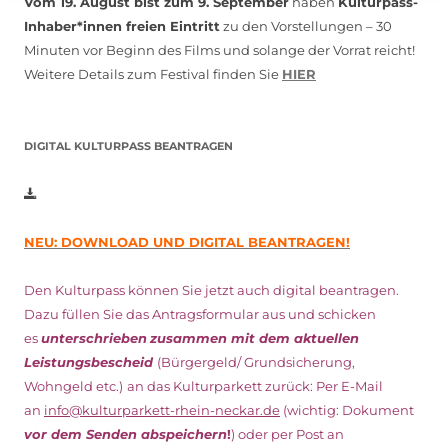
Vom 19. August bist zum 9. September
haben
Kulturpass-
Inhaber*innen freien Eintritt
zu den Vorstellungen – 30
Minuten vor Beginn des Films und solange der Vorrat reicht!
Weitere Details zum Festival finden Sie
HIER
DIGITAL KULTURPASS BEANTRAGEN
NEU: DOWNLOAD UND DIGITAL BEANTRAGEN!
Den Kulturpass können Sie jetzt auch digital beantragen.
Dazu füllen Sie das Antragsformular aus und schicken
es
unterschrieben
zusammen mit dem
aktuellen
Leistungsbescheid
(Bürgergeld/ Grundsicherung,
Wohngeld etc.)
an das Kulturparkett zurück: Per E-Mail
an
info@kulturparkett-rhein-neckar.de
(wichtig: Dokument
vor dem Senden abspeichern
!
) oder per Post an