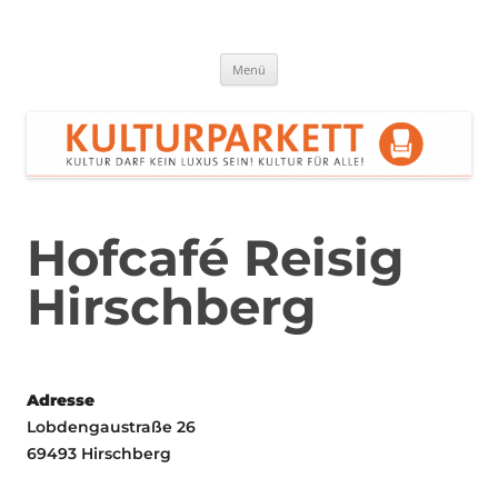
Zum
Inhalt
springen
Kulturparkett Rhein-Neckar
Kultur darf kein Luxus sein!
Menü
Hofcafé Reisig
Hirschberg
Adresse
Lobdengaustraße 26
69493 Hirschberg