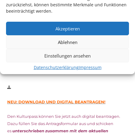
zurückziehst, können bestimmte Merkmale und Funktionen
beeinträchtigt werden.
Auch dieses Jahr findet wieder das
Festival des deutschen
Films
in Ludwigshafen statt.
Akzeptieren
Vom 19. August bist zum 9. September
haben
Kulturpass-
Inhaber*innen freien Eintritt
zu den Vorstellungen – 30
Ablehnen
Minuten vor Beginn des Films und solange der Vorrat reicht!
Weitere Details zum Festival finden Sie
HIER
Einstellungen ansehen
Datenschutzerklärung
Impressum
DIGITAL KULTURPASS BEANTRAGEN
NEU: DOWNLOAD UND DIGITAL BEANTRAGEN!
Den Kulturpass können Sie jetzt auch digital beantragen.
Dazu füllen Sie das Antragsformular aus und schicken
es
unterschrieben
zusammen mit dem
aktuellen