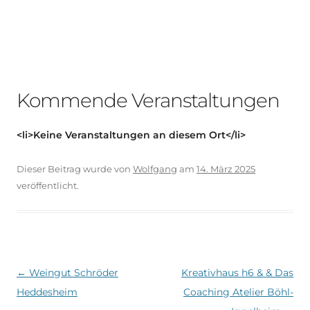
Kommende Veranstaltungen
<li>Keine Veranstaltungen an diesem Ort</li>
Dieser Beitrag wurde
von
Wolfgang
am
14. März 2025
veröffentlicht.
Beitragsnavigation
←
Weingut Schröder
Kreativhaus h6 & & Das
Heddesheim
Coaching Atelier Böhl-