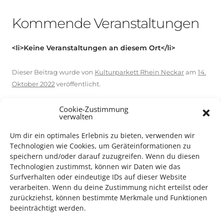
Kommende Veranstaltungen
<li>Keine Veranstaltungen an diesem Ort</li>
Dieser Beitrag wurde
von
Kulturparkett Rhein Neckar
am
14.
Oktober 2022
veröffentlicht.
Cookie-Zustimmung
verwalten
Um dir ein optimales Erlebnis zu bieten, verwenden wir
Technologien wie Cookies, um Geräteinformationen zu
Beitragsnavigation
←
Schloss Mannheim
Mehrgenerationenhaus
speichern und/oder darauf zuzugreifen. Wenn du diesen
(Universität)
Heidelberg
→
Technologien zustimmst, können wir Daten wie das
Surfverhalten oder eindeutige IDs auf dieser Website
verarbeiten. Wenn du deine Zustimmung nicht erteilst oder
TECHNIK SUPPORT GESUCHT!
zurückziehst, können bestimmte Merkmale und Funktionen
beeinträchtigt werden.
Das Kulturparkett freut sich stets über
ehrenamtliche