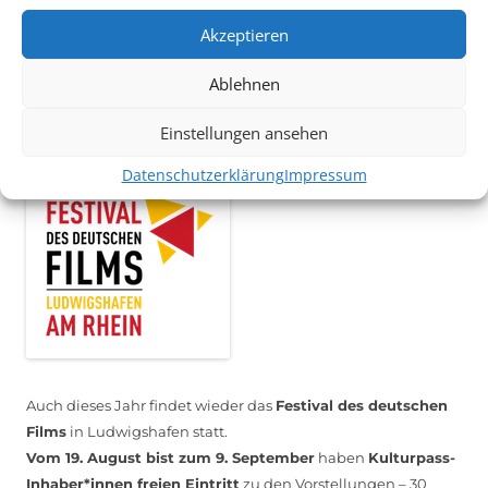
Mithilfe im Bereich Technik
. Sie haben Interesse? Dann
Akzeptieren
melden Sie sich unter
info@kulturparkett-rhein-neckar.de
Ablehnen
*KULTURTIPP SOMMERPAUSE: FESTIVAL DES DEUTSCHEN FILMS*
Einstellungen ansehen
Datenschutzerklärung
Impressum
Auch dieses Jahr findet wieder das
Festival des deutschen
Films
in Ludwigshafen statt.
Vom 19. August bist zum 9. September
haben
Kulturpass-
Inhaber*innen freien Eintritt
zu den Vorstellungen – 30