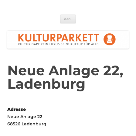
Zum
Inhalt
springen
Kulturparkett Rhein-Neckar
Kultur darf kein Luxus sein!
Menü
Neue Anlage 22,
Ladenburg
Adresse
Neue Anlage 22
68526 Ladenburg