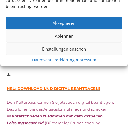
zurückziehst, können bestimmte Merkmale und Funktionen
beeinträchtigt werden.
Auch dieses Jahr findet wieder das
Festival des deutschen
Films
in Ludwigshafen statt.
Vom 19. August bist zum 9. September
haben
Kulturpass-
Akzeptieren
Inhaber*innen freien Eintritt
zu den Vorstellungen – 30
Minuten vor Beginn des Films und solange der Vorrat reicht!
Ablehnen
Weitere Details zum Festival finden Sie
HIER
Einstellungen ansehen
Datenschutzerklärung
Impressum
DIGITAL KULTURPASS BEANTRAGEN
NEU: DOWNLOAD UND DIGITAL BEANTRAGEN!
Den Kulturpass können Sie jetzt auch digital beantragen.
Dazu füllen Sie das Antragsformular aus und schicken
es
unterschrieben
zusammen mit dem
aktuellen
Leistungsbescheid
(Bürgergeld/ Grundsicherung,