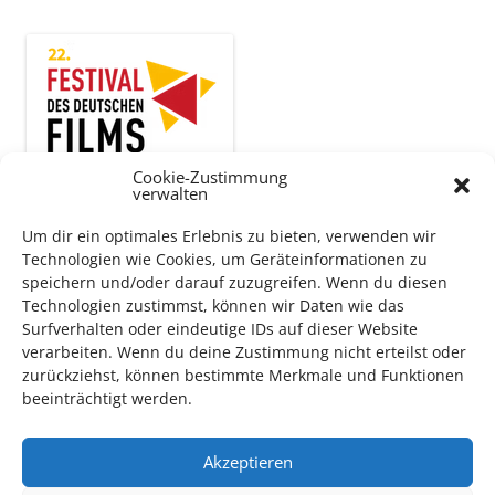
Cookie-Zustimmung
verwalten
Um dir ein optimales Erlebnis zu bieten, verwenden wir
Technologien wie Cookies, um Geräteinformationen zu
Auch dieses Jahr findet wieder das
Festival des deutschen
speichern und/oder darauf zuzugreifen. Wenn du diesen
Films
in Ludwigshafen statt.
Technologien zustimmst, können wir Daten wie das
Surfverhalten oder eindeutige IDs auf dieser Website
Vom 19. August bist zum 9. September
haben
Kulturpass-
verarbeiten. Wenn du deine Zustimmung nicht erteilst oder
Inhaber*innen freien Eintritt
zu den Vorstellungen – 30
zurückziehst, können bestimmte Merkmale und Funktionen
Minuten vor Beginn des Films und solange der Vorrat reicht!
beeinträchtigt werden.
Weitere Details zum Festival finden Sie
HIER
Akzeptieren
DIGITAL KULTURPASS BEANTRAGEN