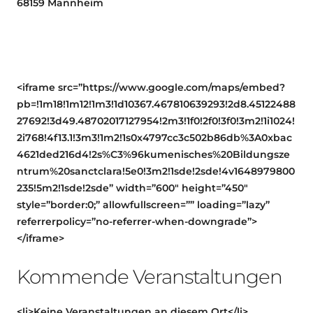
68159 Mannheim
<iframe src=”https://www.google.com/maps/embed?
pb=!1m18!1m12!1m3!1d10367.467810639293!2d8.45122488
27692!3d49.48702017127954!2m3!1f0!2f0!3f0!3m2!1i1024!
2i768!4f13.1!3m3!1m2!1s0x4797cc3c502b86db%3A0xbac
4621ded216d4!2s%C3%96kumenisches%20Bildungsze
ntrum%20sanctclara!5e0!3m2!1sde!2sde!4v1648979800
235!5m2!1sde!2sde” width=”600″ height=”450″
style=”border:0;” allowfullscreen=”” loading=”lazy”
referrerpolicy=”no-referrer-when-downgrade”>
</iframe>
Kommende Veranstaltungen
<li>Keine Veranstaltungen an diesem Ort</li>