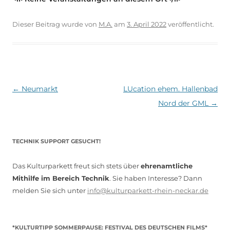
Dieser Beitrag wurde
von
M.A.
am
3. April 2022
veröffentlicht.
Beitragsnavigation
←
Neumarkt
LUcation ehem. Hallenbad
Nord der GML
→
TECHNIK SUPPORT GESUCHT!
Das Kulturparkett freut sich stets über
ehrenamtliche
Mithilfe im Bereich Technik
. Sie haben Interesse? Dann
melden Sie sich unter
info@kulturparkett-rhein-neckar.de
*KULTURTIPP SOMMERPAUSE: FESTIVAL DES DEUTSCHEN FILMS*