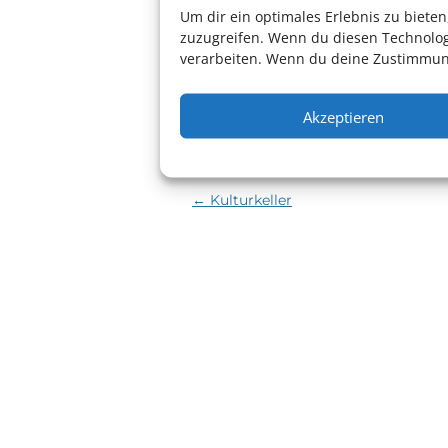
Um dir ein optimales Erlebnis zu biet
<li>Keine Veranstaltungen an diese
zuzugreifen. Wenn du diesen Technolog
verarbeiten. Wenn du deine Zustimmung
Dieser Beitrag wurde
von
Kulturparket
Akzeptieren
Beitragsnavigation
←
Kulturkeller