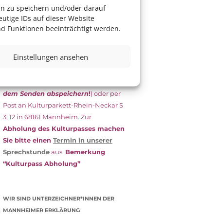
das Antragsformular aus und schicken
en zu speichern und/oder darauf
es
unterschrieben
zusammen mit
utige IDs auf dieser Website
dem
aktuellen
d Funktionen beeinträchtigt werden.
Leistungsbescheid
(Bürgergeld/
Grundsicherung, Wohngeld etc.)
an
Einstellungen ansehen
das Kulturparkett zurück: Per E-Mail
an
info@kulturparkett-rhein-
neckar.de
(wichtig: Dokument
vor
dem Senden abspeichern
!
) oder per
Post an Kulturparkett-Rhein-Neckar S
3, 12 in 68161 Mannheim. Zur
Abholung des Kulturpasses machen
Sie bitte einen
Termin in unserer
Sprechstunde
aus.
Bemerkung
“Kulturpass Abholung”
WIR SIND UNTERZEICHNER*INNEN DER
MANNHEIMER ERKLÄRUNG