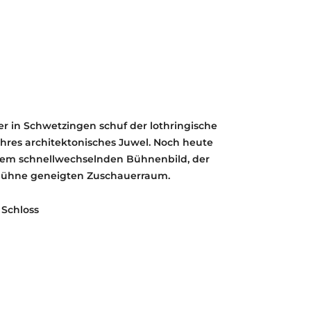
KONTAKT
KULTURPASS DIGITAL
BEANTRAGEN
TRANSPARENZ
IMPRESSUM
er in Schwetzingen schuf der lothringische
ahres architektonisches Juwel. Noch heute
inem schnellwechselnden Bühnenbild, der
Bühne geneigten Zuschauerraum.
 Schloss