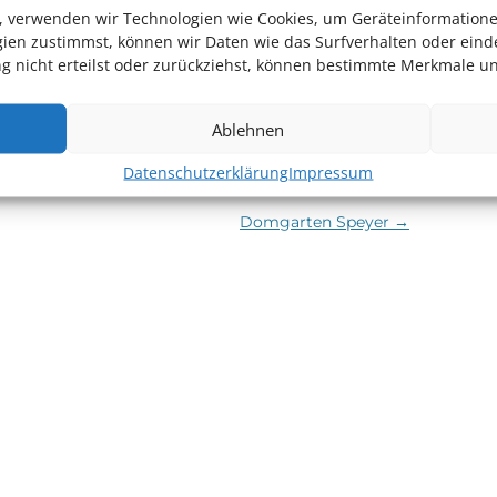
en, verwenden wir Technologien wie Cookies, um Geräteinformation
m Ort</li>
ien zustimmst, können wir Daten wie das Surfverhalten oder einde
 nicht erteilst oder zurückziehst, können bestimmte Merkmale un
t Rhein Neckar
am
14. Mai 2024
veröffentlicht.
Ablehnen
Datenschutzerklärung
Impressum
Domgarten Speyer
→