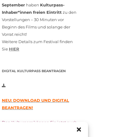
September
haben
Kulturpass-
Inhaber*innen freien Eintritt
zu den
Vorstellungen – 30 Minuten vor
Beginn des Films und solange der
Vorrat reicht!
Weitere Details zum Festival finden
Sie
HIER
DIGITAL KULTURPASS BEANTRAGEN
NEU: DOWNLOAD UND DIGITAL
BEANTRAGEN!
Den Kulturpass können Sie jetzt auch
digital beantragen. Dazu füllen Sie