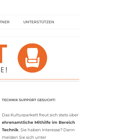
TNER
UNTERSTÜTZEN
ER BÜNDNIS
KULTURPARTNER WERDEN
SPENDEN
FÖRDERMITGLIED WERDEN
MITGLIEDSCHAFT
EHRENAMT
TECHNIK SUPPORT GESUCHT!
Das Kulturparkett freut sich stets über
ehrenamtliche Mithilfe im Bereich
Technik
. Sie haben Interesse? Dann
melden Sie sich unter