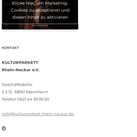
Klicke hier, um Marketing-
Cookies zu akzeptieren und
diesen Inhalt zu aktivieren
KONTAKT
KULTURPARKETT
Rhein-Neckar e.V.
Geschäftsstelle:
S 3 12 · 68161 Mannheim
Telefon 0621 44 59 95 50
info@kulturparkett-rhein-neckar.de