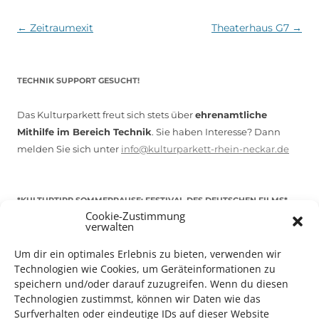
Beitragsnavigation
←
Zeitraumexit
Theaterhaus G7
→
TECHNIK SUPPORT GESUCHT!
Das Kulturparkett freut sich stets über
ehrenamtliche
Mithilfe im Bereich Technik
. Sie haben Interesse? Dann
melden Sie sich unter
info@kulturparkett-rhein-neckar.de
*KULTURTIPP SOMMERPAUSE: FESTIVAL DES DEUTSCHEN FILMS*
Cookie-Zustimmung
verwalten
Um dir ein optimales Erlebnis zu bieten, verwenden wir
Technologien wie Cookies, um Geräteinformationen zu
speichern und/oder darauf zuzugreifen. Wenn du diesen
Technologien zustimmst, können wir Daten wie das
Surfverhalten oder eindeutige IDs auf dieser Website