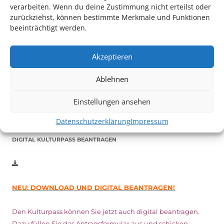
verarbeiten. Wenn du deine Zustimmung nicht erteilst oder
zurückziehst, können bestimmte Merkmale und Funktionen
beeinträchtigt werden.
Auch dieses Jahr findet wieder das
Festival des deutschen
Films
in Ludwigshafen statt.
Akzeptieren
Vom 19. August bist zum 9. September
haben
Kulturpass-
Ablehnen
Inhaber*innen freien Eintritt
zu den Vorstellungen – 30
Minuten vor Beginn des Films und solange der Vorrat reicht!
Einstellungen ansehen
Weitere Details zum Festival finden Sie
HIER
Datenschutzerklärung
Impressum
DIGITAL KULTURPASS BEANTRAGEN
NEU: DOWNLOAD UND DIGITAL BEANTRAGEN!
Den Kulturpass können Sie jetzt auch digital beantragen.
Dazu füllen Sie das Antragsformular aus und schicken