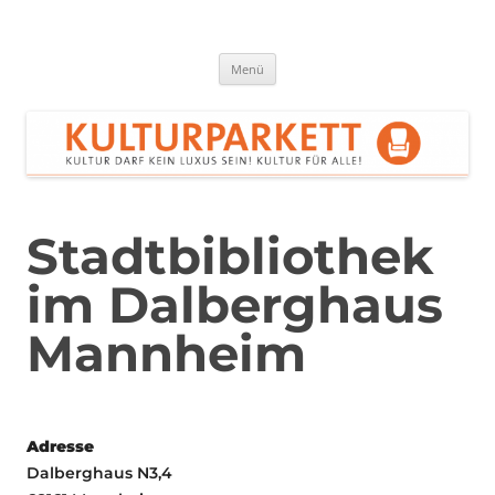
Zum
Inhalt
springen
Kulturparkett Rhein-Neckar
Kultur darf kein Luxus sein!
Menü
Stadtbibliothek
im Dalberghaus
Mannheim
Adresse
Dalberghaus N3,4