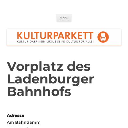
Zum
Inhalt
springen
Kulturparkett Rhein-Neckar
Kultur darf kein Luxus sein!
Menü
Vorplatz des
Ladenburger
Bahnhofs
Adresse
Am Bahndamm