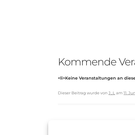
Kommende Vera
<li>Keine Veranstaltungen an diese
Dieser Beitrag wurde
von
J_L
am
11. Ju
Beitragsnavigation
←
Weingut Ihle