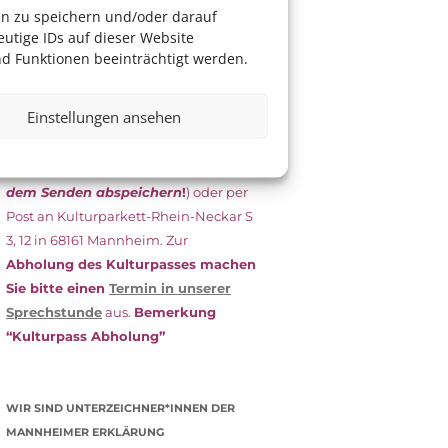
das Antragsformular aus und schicken
en zu speichern und/oder darauf
es
unterschrieben
zusammen mit
utige IDs auf dieser Website
dem
aktuellen
d Funktionen beeinträchtigt werden.
Leistungsbescheid
(Bürgergeld/
Grundsicherung, Wohngeld etc.)
an
Einstellungen ansehen
das Kulturparkett zurück: Per E-Mail
an
info@kulturparkett-rhein-
neckar.de
(wichtig: Dokument
vor
dem Senden abspeichern
!
) oder per
Post an Kulturparkett-Rhein-Neckar S
3, 12 in 68161 Mannheim. Zur
Abholung des Kulturpasses machen
Sie bitte einen
Termin in unserer
Sprechstunde
aus.
Bemerkung
“Kulturpass Abholung”
WIR SIND UNTERZEICHNER*INNEN DER
MANNHEIMER ERKLÄRUNG