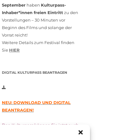
September
haben
Kulturpass-
Inhaber*innen freien Eintritt
zu den
Vorstellungen – 30 Minuten vor
Beginn des Films und solange der
Vorrat reicht!
Weitere Details zum Festival finden
Sie
HIER
DIGITAL KULTURPASS BEANTRAGEN
NEU: DOWNLOAD UND DIGITAL
BEANTRAGEN!
Den Kulturpass können Sie jetzt auch
digital beantragen. Dazu füllen Sie