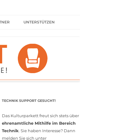
TNER
UNTERSTÜTZEN
ER BÜNDNIS
KULTURPARTNER WERDEN
SPENDEN
FÖRDERMITGLIED WERDEN
MITGLIEDSCHAFT
EHRENAMT
TECHNIK SUPPORT GESUCHT!
Das Kulturparkett freut sich stets über
ehrenamtliche Mithilfe im Bereich
Technik
. Sie haben Interesse? Dann
melden Sie sich unter