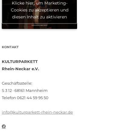
Klicke hier, um Marketing-
Cookies zu akzeptieren und
diesen Inhalt zu aktivieren
KONTAKT
KULTURPARKETT
Rhein-Neckar e.V.
Geschäftsstelle:
S 3 12 · 68161 Mannheim
Telefon 0621 44 59 95 50
info@kulturparkett-rhein-neckar.de