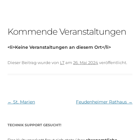
Kommende Veranstaltungen
<li>Keine Veranstaltungen an diesem Ort</li>
Dieser Beitrag wurde
von
LT
am
26. Mai 2024
veröffentlicht.
Beitragsnavigation
←
St. Marien
Feudenheimer Rathaus
→
TECHNIK SUPPORT GESUCHT!
Das Kulturparkett freut sich stets über
ehrenamtliche