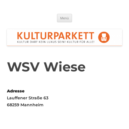
Zum
Inhalt
springen
Kulturparkett Rhein-Neckar
Kultur darf kein Luxus sein!
Menü
WSV Wiese
Adresse
Lauffener Straße 63
68259 Mannheim