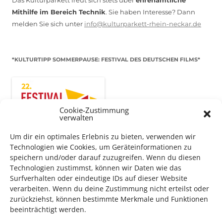
Mithilfe im Bereich Technik
. Sie haben Interesse? Dann
melden Sie sich unter
info@kulturparkett-rhein-neckar.de
*KULTURTIPP SOMMERPAUSE: FESTIVAL DES DEUTSCHEN FILMS*
Cookie-Zustimmung
verwalten
Um dir ein optimales Erlebnis zu bieten, verwenden wir
Technologien wie Cookies, um Geräteinformationen zu
speichern und/oder darauf zuzugreifen. Wenn du diesen
Technologien zustimmst, können wir Daten wie das
Surfverhalten oder eindeutige IDs auf dieser Website
Auch dieses Jahr findet wieder das
Festival des deutschen
verarbeiten. Wenn du deine Zustimmung nicht erteilst oder
Films
in Ludwigshafen statt.
zurückziehst, können bestimmte Merkmale und Funktionen
beeinträchtigt werden.
Vom 19. August bist zum 9. September
haben
Kulturpass-
Inhaber*innen freien Eintritt
zu den Vorstellungen – 30