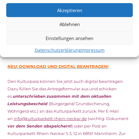
Minuten vor Beginn des Films und solange der Vorrat reicht!
Akzeptieren
Weitere Details zum Festival finden Sie
HIER
Ablehnen
DIGITAL KULTURPASS BEANTRAGEN
Einstellungen ansehen
Datenschutzerklärung
Impressum
NEU: DOWNLOAD UND DIGITAL BEANTRAGEN!
Den Kulturpass können Sie jetzt auch digital beantragen.
Dazu füllen Sie das Antragsformular aus und schicken
es
unterschrieben
zusammen mit dem
aktuellen
Leistungsbescheid
(Bürgergeld/ Grundsicherung,
Wohngeld etc.)
an das Kulturparkett zurück: Per E-Mail
an
info@kulturparkett-rhein-neckar.de
(wichtig: Dokument
vor dem Senden abspeichern
!
) oder per Post an
Kulturparkett-Rhein-Neckar S 3, 12 in 68161 Mannheim. Zur