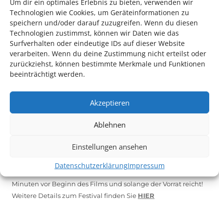
Um dir ein optimales Erlebnis zu bieten, verwenden wir
Technologien wie Cookies, um Geräteinformationen zu
*KULTURTIPP SOMMERPAUSE: FESTIVAL DES DEUTSCHEN FILMS*
speichern und/oder darauf zuzugreifen. Wenn du diesen
Technologien zustimmst, können wir Daten wie das
Surfverhalten oder eindeutige IDs auf dieser Website
verarbeiten. Wenn du deine Zustimmung nicht erteilst oder
zurückziehst, können bestimmte Merkmale und Funktionen
beeinträchtigt werden.
Akzeptieren
Ablehnen
Auch dieses Jahr findet wieder das
Festival des deutschen
Einstellungen ansehen
Films
in Ludwigshafen statt.
Vom 19. August bist zum 9. September
haben
Kulturpass-
Datenschutzerklärung
Impressum
Inhaber*innen freien Eintritt
zu den Vorstellungen – 30
Minuten vor Beginn des Films und solange der Vorrat reicht!
Weitere Details zum Festival finden Sie
HIER