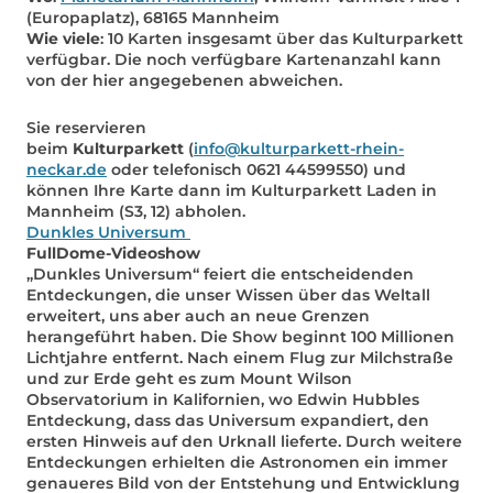
(Europaplatz), 68165 Mannheim
Wie viele
: 10 Karten insgesamt über das Kulturparkett
verfügbar. Die noch verfügbare Kartenanzahl kann
von der hier angegebenen abweichen.
Sie reservieren
beim
Kulturparkett
(
info@kulturparkett-rhein-
neckar.de
oder telefonisch 0621 44599550) und
können Ihre Karte dann im Kulturparkett Laden in
Mannheim (S3, 12) abholen.
Dunkles Universum
FullDome-Videoshow
„Dunkles Universum“ feiert die entscheidenden
Entdeckungen, die unser Wissen über das Weltall
erweitert, uns aber auch an neue Grenzen
herangeführt haben. Die Show beginnt 100 Millionen
Lichtjahre entfernt. Nach einem Flug zur Milchstraße
und zur Erde geht es zum Mount Wilson
Observatorium in Kalifornien, wo Edwin Hubbles
Entdeckung, dass das Universum expandiert, den
ersten Hinweis auf den Urknall lieferte. Durch weitere
Entdeckungen erhielten die Astronomen ein immer
genaueres Bild von der Entstehung und Entwicklung