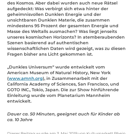
des Kosmos. Aber dabei wurden auch neue Rätsel
aufgedeckt: Was verbirgt sich etwa hinter der
geheimnisvollen Dunklen Energie und der
unsichtbaren Dunklen Materie, die zusammen
mindestens 95 Prozent der gesamten Energie und
Masse des Weltalls ausmachen? Was liegt jenseits
unseres kosmischen Horizonts? In atemberaubenden
Szenen basierend auf authentischen
wissenschaftlichen Daten wird gezeigt, was zu diesen
Fragen bisher ans Licht gekommen ist.
„Dunkles Universum“ wurde entwickelt vom
American Museum of Natural History, New York
(
www.amnh.org
), in Zusammenarbeit mit der
California Academy of Sciences, San Francisco, und
GOTO INC., Tokio, Japan. Die zur Show hinführende
Einleitung wurde vom Planetarium Mannheim
entwickelt.
Dauer ca. 50 Minuten, geeignet auch für Kinder ab
ca. 10 Jahre
Dieser Beitrag wurde am
3. Mai 2019
von
Kulturparkett Rhein