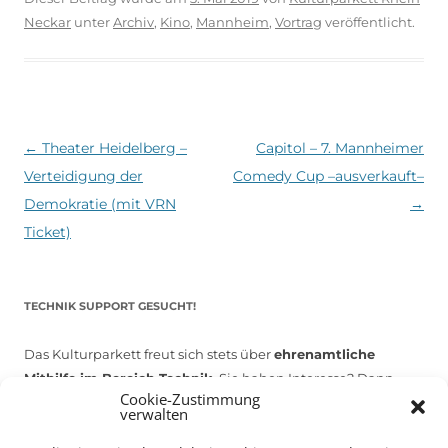
Neckar
unter
Archiv
,
Kino
,
Mannheim
,
Vortrag
veröffentlicht.
Beitragsnavigation
←
Theater Heidelberg –
Capitol – 7. Mannheimer
Verteidigung der
Comedy Cup –ausverkauft–
Demokratie (mit VRN
→
Ticket)
TECHNIK SUPPORT GESUCHT!
Das Kulturparkett freut sich stets über
ehrenamtliche
Mithilfe im Bereich Technik
. Sie haben Interesse? Dann
Cookie-Zustimmung
melden Sie sich unter
info@kulturparkett-rhein-neckar.de
verwalten