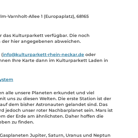
KONTAKT
KULTURPASS DIGITAL
elm-Varnholt-Allee 1 (Europaplatz), 68165
BEANTRAGEN
TRANSPARENZ
r das Kulturparkett verfügbar. Die noch
IMPRESSUM
n der hier angegebenen abweichen.
(
info@kulturparkett-rhein-neckar.de
oder
nnen Ihre Karte dann im Kulturparkett Laden in
system
 alle unsere Planeten erkundet und viel
t uns zu diesen Welten. Die erste Station ist der
auf dem bisher Astronauten gelandet sind. Das
rd jedoch unser roter Nachbarplanet sein. Mars ist
em der Erde am ähnlichsten. Daher hoffen die
eben zu finden.
 Gasplaneten Jupiter, Saturn, Uranus und Neptun