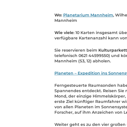
Wo
:
Planetarium Mannheim
, Wilh
Mannheim
Wie viele
: 10 Karten insgesamt übe
verfügbare Kartenanzahl kann vo
Sie reservieren beim
Kulturparkett
telefonisch 0621 44599550) und kö
Mannheim (S3, 12) abholen.
Planeten – Expedition ins Sonnen
Ferngesteuerte Raumsonden haben
Spannendes entdeckt. Reisen Sie mi
Mond, der einzige Himmelskörper, 
erste Ziel künftiger Raumfahrer wi
von allen Planeten im Sonnensyst
Forscher, auf ihm Anzeichen von L
Weiter geht es zu den vier großen