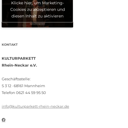
Klicke hier, um Marketing-
Cookies zu akzeptieren und
diesen Inhalt zu aktivieren
KONTAKT
KULTURPARKETT
Rhein-Neckar e.V.
Geschäftsstelle:
S 3 12 · 68161 Mannheim
Telefon 0621 44 59 95 50
info@kulturparkett-rhein-neckar.de