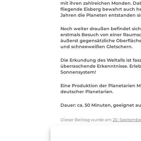
mit ihren zahlreichen Monden. Da
fliegende Eisberg bewahrt auch heu
Jahren die Planeten entstanden si
Noch weiter draußen befindet sich 
erstmals Besuch von einer Raumson
äußerst gegensätzliche Oberfläch
und schneeweißen Gletschern.
Die Erkundung des Weltalls ist fa
überraschende Erkenntnisse. Erle
Sonnensystem!
Eine Produktion der Planetarien 
deutscher Planetarien.
Dauer: ca. 50 Minuten, geeignet au
Dieser Beitrag wurde am
20. Septembe
Kalender
,
Kinder
,
Kino
,
Mannheim
veröf