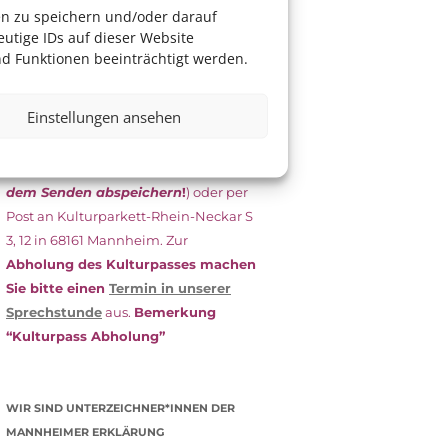
das Antragsformular aus und schicken
en zu speichern und/oder darauf
es
unterschrieben
zusammen mit
utige IDs auf dieser Website
dem
aktuellen
d Funktionen beeinträchtigt werden.
Leistungsbescheid
(Bürgergeld/
Grundsicherung, Wohngeld etc.)
an
Einstellungen ansehen
das Kulturparkett zurück: Per E-Mail
an
info@kulturparkett-rhein-
neckar.de
(wichtig: Dokument
vor
dem Senden abspeichern
!
) oder per
Post an Kulturparkett-Rhein-Neckar S
3, 12 in 68161 Mannheim. Zur
Abholung des Kulturpasses machen
Sie bitte einen
Termin in unserer
Sprechstunde
aus.
Bemerkung
“Kulturpass Abholung”
WIR SIND UNTERZEICHNER*INNEN DER
MANNHEIMER ERKLÄRUNG