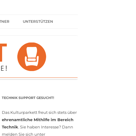
TNER
UNTERSTÜTZEN
ER BÜNDNIS
KULTURPARTNER WERDEN
SPENDEN
FÖRDERMITGLIED WERDEN
MITGLIEDSCHAFT
EHRENAMT
TECHNIK SUPPORT GESUCHT!
Das Kulturparkett freut sich stets über
ehrenamtliche Mithilfe im Bereich
Technik
. Sie haben Interesse? Dann
melden Sie sich unter