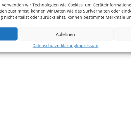
en, verwenden wir Technologien wie Cookies, um Geräteinformation
ien zustimmst, können wir Daten wie das Surfverhalten oder einde
 nicht erteilst oder zurückziehst, können bestimmte Merkmale un
eodors
Kulturfenster (HD) – Annette Postel: Alles
Tango oder was?
→
Ablehnen
Datenschutzerklärung
Impressum