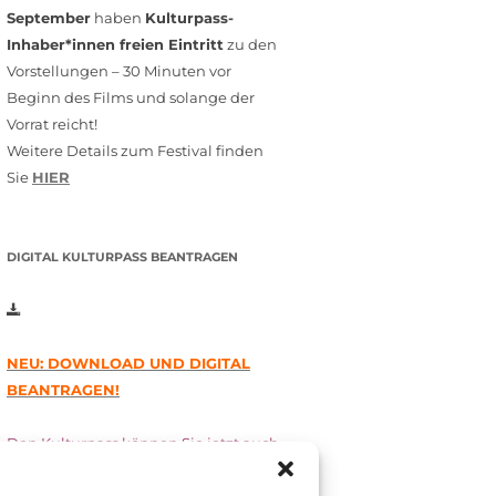
September
haben
Kulturpass-
Inhaber*innen freien Eintritt
zu den
Vorstellungen – 30 Minuten vor
Beginn des Films und solange der
Vorrat reicht!
Weitere Details zum Festival finden
Sie
HIER
DIGITAL KULTURPASS BEANTRAGEN
NEU: DOWNLOAD UND DIGITAL
BEANTRAGEN!
Den Kulturpass können Sie jetzt auch
digital beantragen. Dazu füllen Sie