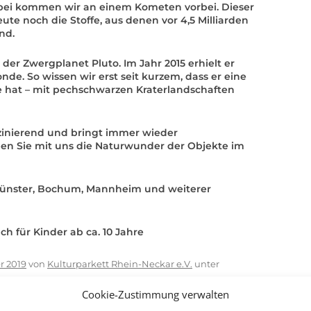
bei kommen wir an einem Kometen vorbei. Dieser
te noch die Stoffe, aus denen vor 4,5 Milliarden
nd.
der Zwergplanet Pluto. Im Jahr 2015 erhielt er
de. So wissen wir erst seit kurzem, dass er eine
e hat – mit pechschwarzen Kraterlandschaften
szinierend und bringt immer wieder
ben Sie mit uns die Naturwunder der Objekte im
Münster, Bochum, Mannheim und weiterer
ch für Kinder ab ca. 10 Jahre
r 2019
von
Kulturparkett Rhein-Neckar e.V.
unter
fentlicht.
Cookie-Zustimmung verwalten