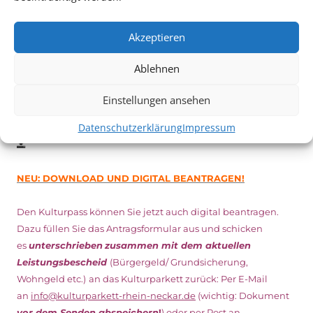
Vom 19. August bist zum 9. September
haben
Kulturpass-
Inhaber*innen freien Eintritt
zu den Vorstellungen – 30
Akzeptieren
Minuten vor Beginn des Films und solange der Vorrat reicht!
Weitere Details zum Festival finden Sie
HIER
Ablehnen
Einstellungen ansehen
DIGITAL KULTURPASS BEANTRAGEN
Datenschutzerklärung
Impressum
NEU: DOWNLOAD UND DIGITAL BEANTRAGEN!
Den Kulturpass können Sie jetzt auch digital beantragen.
Dazu füllen Sie das Antragsformular aus und schicken
es
unterschrieben
zusammen mit dem
aktuellen
Leistungsbescheid
(Bürgergeld/ Grundsicherung,
Wohngeld etc.)
an das Kulturparkett zurück: Per E-Mail
an
info@kulturparkett-rhein-neckar.de
(wichtig: Dokument
vor dem Senden abspeichern
!
) oder per Post an