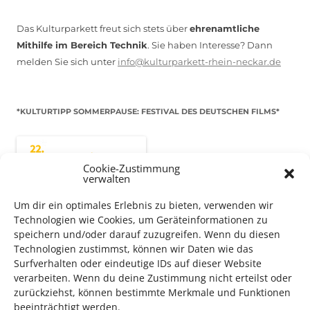
Das Kulturparkett freut sich stets über
ehrenamtliche
Mithilfe im Bereich Technik
. Sie haben Interesse? Dann
melden Sie sich unter
info@kulturparkett-rhein-neckar.de
*KULTURTIPP SOMMERPAUSE: FESTIVAL DES DEUTSCHEN FILMS*
Cookie-Zustimmung
verwalten
Um dir ein optimales Erlebnis zu bieten, verwenden wir
Technologien wie Cookies, um Geräteinformationen zu
speichern und/oder darauf zuzugreifen. Wenn du diesen
Technologien zustimmst, können wir Daten wie das
Surfverhalten oder eindeutige IDs auf dieser Website
verarbeiten. Wenn du deine Zustimmung nicht erteilst oder
Auch dieses Jahr findet wieder das
Festival des deutschen
zurückziehst, können bestimmte Merkmale und Funktionen
Films
in Ludwigshafen statt.
beeinträchtigt werden.