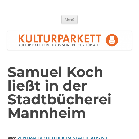
Zum
Inhalt
springen
Kulturparkett Rhein-Neckar
Kultur darf kein Luxus sein!
Menü
Samuel Koch
ließt in der
Stadtbücherei
Mannheim
Wo:
ZENTRALBIBLIOTHEK IM STADTHAUS N 1