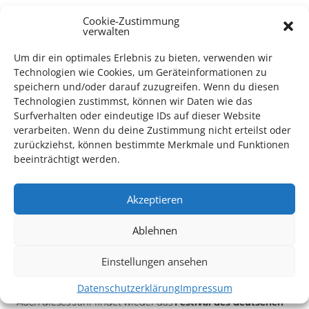
TECHNIK SUPPORT GESUCHT!
Cookie-Zustimmung
verwalten
Das Kulturparkett freut sich stets über
ehrenamtliche
Um dir ein optimales Erlebnis zu bieten, verwenden wir
Mithilfe im Bereich Technik
. Sie haben Interesse? Dann
Technologien wie Cookies, um Geräteinformationen zu
melden Sie sich unter
info@kulturparkett-rhein-neckar.de
speichern und/oder darauf zuzugreifen. Wenn du diesen
Technologien zustimmst, können wir Daten wie das
Surfverhalten oder eindeutige IDs auf dieser Website
*KULTURTIPP SOMMERPAUSE: FESTIVAL DES DEUTSCHEN FILMS*
verarbeiten. Wenn du deine Zustimmung nicht erteilst oder
zurückziehst, können bestimmte Merkmale und Funktionen
beeinträchtigt werden.
Akzeptieren
Ablehnen
Einstellungen ansehen
Datenschutzerklärung
Impressum
Auch dieses Jahr findet wieder das
Festival des deutschen