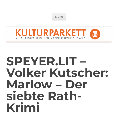
Zum
Inhalt
springen
Kulturparkett Rhein-Neckar
Kultur darf kein Luxus sein!
Menü
SPEYER.LIT –
Volker Kutscher:
Marlow – Der
siebte Rath-
Krimi