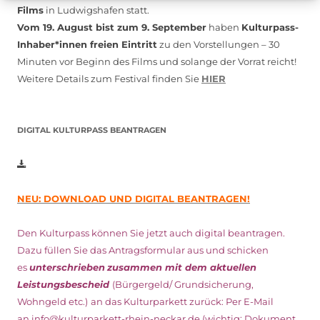
Films
in Ludwigshafen statt.
Vom 19. August bist zum 9. September
haben
Kulturpass-
Inhaber*innen freien Eintritt
zu den Vorstellungen – 30
Minuten vor Beginn des Films und solange der Vorrat reicht!
Weitere Details zum Festival finden Sie
HIER
DIGITAL KULTURPASS BEANTRAGEN
NEU: DOWNLOAD UND DIGITAL BEANTRAGEN!
Den Kulturpass können Sie jetzt auch digital beantragen.
Dazu füllen Sie das Antragsformular aus und schicken
es
unterschrieben
zusammen mit dem
aktuellen
Leistungsbescheid
(Bürgergeld/ Grundsicherung,
Wohngeld etc.)
an das Kulturparkett zurück: Per E-Mail
an
info@kulturparkett-rhein-neckar.de
(wichtig: Dokument