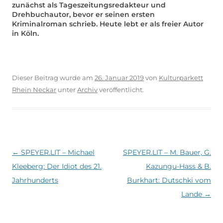
zunächst als Tageszeitungsredakteur und
Drehbuchautor, bevor er seinen ersten
Kriminalroman schrieb. Heute lebt er als freier Autor
in Köln.
Dieser Beitrag wurde am
26. Januar 2019
von
Kulturparkett
Rhein Neckar
unter
Archiv
veröffentlicht.
Beitragsnavigation
←
SPEYER.LIT – Michael
SPEYER.LIT – M. Bauer, G.
Kleeberg: Der Idiot des 21.
Kazungu-Hass & B.
Jahrhunderts
Burkhart: Dutschki vom
Lande
→