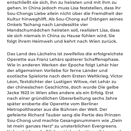
entschließt sie sich, ihn zu heiraten und mit ihm zu
gehen. In China jedoch muss Lisa feststellen, dass ihr
Sou-Chongs Liebe allein nicht über die Fremdheit der
Kultur hinweghilft. Als Sou-Chong auf Drängen seines
Onkels Tschang nach Landessitte vier
Mandschumädchen heiraten soll, realisiert Lisa, dass
sie sich niemals in China zu Hause fühlen wird. Sie
folgt ihrem Heimweh und kehrt nach Wien zurück.
Das Land des Lächelns ist zweifellos die erfolgreichste
Operette aus Franz Lehárs späterer Schaffensphase.
Wie in anderen Werken der Epoche folgt Lehár hier
der allgemeinen Vorliebe für ferne Länder und
exotische Spielorte nach dem Ersten Weltkrieg. Victor
Léon, Textdichter der Lustigen Witwe, riet Lehár zu
der chinesischen Geschichte, doch wurde Die gelbe
Jacke 1923 in Wien alles andere als ein Erfolg. Erst
nach einer gründlichen Überarbeitung sechs Jahre
später eroberte die Operette vom Berliner
Metropoltheater aus die Bühnen der Welt. Der
gefeierte Richard Tauber sang die Partie des Prinzen
Sou-Chong und machte Gesangsnummern wie „Dein
ist mein ganzes Herz“ zu unsterblichen Evergreens.