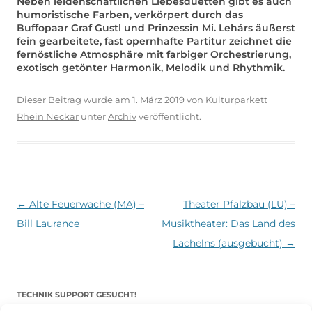
Neben leidenschaftlichen Liebesduetten gibt es auch
humoristische Farben, verkörpert durch das
Buffopaar Graf Gustl und Prinzessin Mi. Lehárs äußerst
fein gearbeitete, fast opernhafte Partitur zeichnet die
fernöstliche Atmosphäre mit farbiger Orchestrierung,
exotisch getönter Harmonik, Melodik und Rhythmik.
Dieser Beitrag wurde am
1. März 2019
von
Kulturparkett
Rhein Neckar
unter
Archiv
veröffentlicht.
Beitragsnavigation
←
Alte Feuerwache (MA) –
Theater Pfalzbau (LU) –
Bill Laurance
Musiktheater: Das Land des
Lächelns (ausgebucht)
→
TECHNIK SUPPORT GESUCHT!