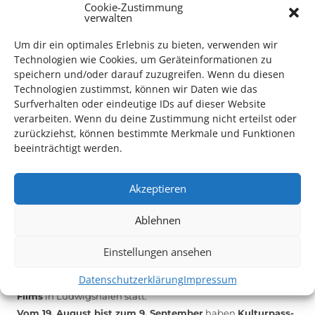
Cookie-Zustimmung
verwalten
Das Kulturparkett freut sich stets über
ehrenamtliche
Mithilfe im Bereich Technik
. Sie haben Interesse? Dann
Um dir ein optimales Erlebnis zu bieten, verwenden wir
melden Sie sich unter
info@kulturparkett-rhein-neckar.de
Technologien wie Cookies, um Geräteinformationen zu
speichern und/oder darauf zuzugreifen. Wenn du diesen
Technologien zustimmst, können wir Daten wie das
*KULTURTIPP SOMMERPAUSE: FESTIVAL DES DEUTSCHEN FILMS*
Surfverhalten oder eindeutige IDs auf dieser Website
verarbeiten. Wenn du deine Zustimmung nicht erteilst oder
zurückziehst, können bestimmte Merkmale und Funktionen
beeinträchtigt werden.
Akzeptieren
Ablehnen
Einstellungen ansehen
Datenschutzerklärung
Impressum
Auch dieses Jahr findet wieder das
Festival des deutschen
Films
in Ludwigshafen statt.
Vom 19. August bist zum 9. September
haben
Kulturpass-