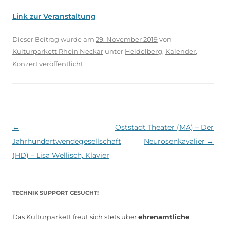
Link zur Veranstaltung
Dieser Beitrag wurde am
29. November 2019
von
Kulturparkett Rhein Neckar
unter
Heidelberg
,
Kalender
,
Konzert
veröffentlicht.
Beitragsnavigation
←
Oststadt Theater (MA) – Der
Jahrhundertwendegesellschaft
Neurosenkavalier
→
(HD) – Lisa Wellisch, Klavier
TECHNIK SUPPORT GESUCHT!
Das Kulturparkett freut sich stets über
ehrenamtliche