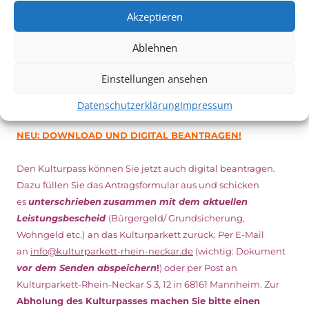
Minuten vor Beginn des Films und solange der Vorrat reicht!
Akzeptieren
Weitere Details zum Festival finden Sie
HIER
Ablehnen
DIGITAL KULTURPASS BEANTRAGEN
Einstellungen ansehen
Datenschutzerklärung
Impressum
NEU: DOWNLOAD UND DIGITAL BEANTRAGEN!
Den Kulturpass können Sie jetzt auch digital beantragen.
Dazu füllen Sie das Antragsformular aus und schicken
es
unterschrieben
zusammen mit dem
aktuellen
Leistungsbescheid
(Bürgergeld/ Grundsicherung,
Wohngeld etc.)
an das Kulturparkett zurück: Per E-Mail
an
info@kulturparkett-rhein-neckar.de
(wichtig: Dokument
vor dem Senden abspeichern
!
) oder per Post an
Kulturparkett-Rhein-Neckar S 3, 12 in 68161 Mannheim. Zur
Abholung des Kulturpasses machen Sie bitte einen