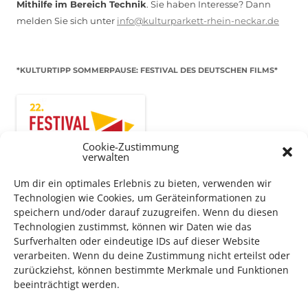
Mithilfe im Bereich Technik
. Sie haben Interesse? Dann
melden Sie sich unter
info@kulturparkett-rhein-neckar.de
*KULTURTIPP SOMMERPAUSE: FESTIVAL DES DEUTSCHEN FILMS*
Cookie-Zustimmung
verwalten
Um dir ein optimales Erlebnis zu bieten, verwenden wir
Technologien wie Cookies, um Geräteinformationen zu
speichern und/oder darauf zuzugreifen. Wenn du diesen
Technologien zustimmst, können wir Daten wie das
Surfverhalten oder eindeutige IDs auf dieser Website
Auch dieses Jahr findet wieder das
Festival des deutschen
verarbeiten. Wenn du deine Zustimmung nicht erteilst oder
Films
in Ludwigshafen statt.
zurückziehst, können bestimmte Merkmale und Funktionen
Vom 19. August bist zum 9. September
haben
Kulturpass-
beeinträchtigt werden.
Inhaber*innen freien Eintritt
zu den Vorstellungen – 30