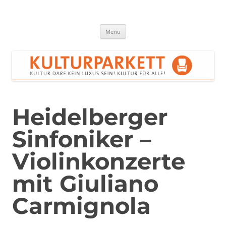
Zum
Inhalt
springen
Kulturparkett Rhein-Neckar
Kultur darf kein Luxus sein!
Menü
Heidelberger
Sinfoniker –
Violinkonzerte
mit Giuliano
Carmignola