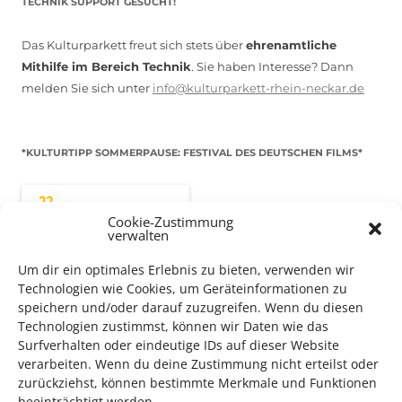
TECHNIK SUPPORT GESUCHT!
Das Kulturparkett freut sich stets über
ehrenamtliche
Mithilfe im Bereich Technik
. Sie haben Interesse? Dann
melden Sie sich unter
info@kulturparkett-rhein-neckar.de
*KULTURTIPP SOMMERPAUSE: FESTIVAL DES DEUTSCHEN FILMS*
Cookie-Zustimmung
verwalten
Um dir ein optimales Erlebnis zu bieten, verwenden wir
Technologien wie Cookies, um Geräteinformationen zu
speichern und/oder darauf zuzugreifen. Wenn du diesen
Technologien zustimmst, können wir Daten wie das
Surfverhalten oder eindeutige IDs auf dieser Website
verarbeiten. Wenn du deine Zustimmung nicht erteilst oder
Auch dieses Jahr findet wieder das
Festival des deutschen
zurückziehst, können bestimmte Merkmale und Funktionen
beeinträchtigt werden.
Films
in Ludwigshafen statt.