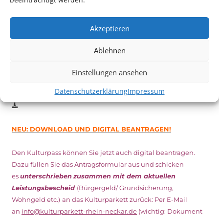
Vom 19. August bist zum 9. September
haben
Kulturpass-
Inhaber*innen freien Eintritt
zu den Vorstellungen – 30
Akzeptieren
Minuten vor Beginn des Films und solange der Vorrat reicht!
Weitere Details zum Festival finden Sie
HIER
Ablehnen
Einstellungen ansehen
DIGITAL KULTURPASS BEANTRAGEN
Datenschutzerklärung
Impressum
NEU: DOWNLOAD UND DIGITAL BEANTRAGEN!
Den Kulturpass können Sie jetzt auch digital beantragen.
Dazu füllen Sie das Antragsformular aus und schicken
es
unterschrieben
zusammen mit dem
aktuellen
Leistungsbescheid
(Bürgergeld/ Grundsicherung,
Wohngeld etc.)
an das Kulturparkett zurück: Per E-Mail
an
info@kulturparkett-rhein-neckar.de
(wichtig: Dokument