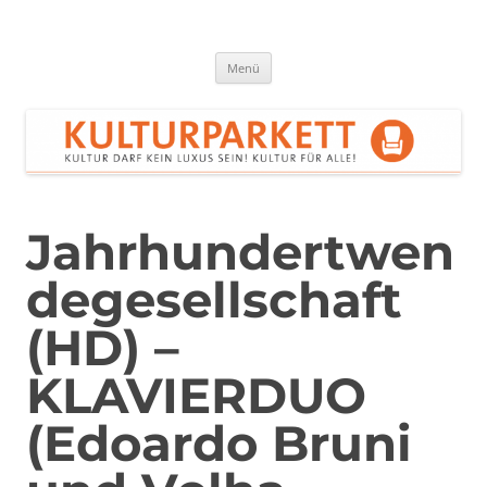
Zum
Inhalt
springen
Kulturparkett Rhein-Neckar
Kultur darf kein Luxus sein!
Menü
Jahrhundertwen
degesellschaft
(HD) –
KLAVIERDUO
(Edoardo Bruni