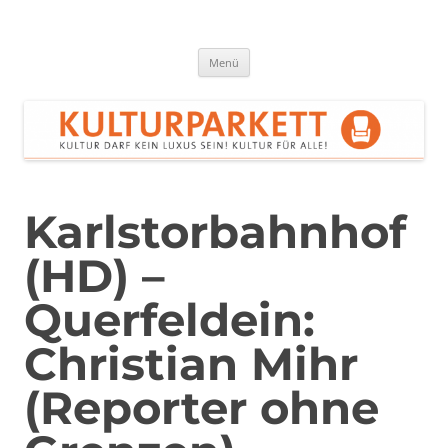
Zum
Inhalt
springen
Kulturparkett Rhein-Neckar
Kultur darf kein Luxus sein!
Menü
Karlstorbahnhof
(HD) –
Querfeldein:
Christian Mihr
(Reporter ohne