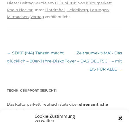
Dieser Beitrag wurde am
12. Juni 2019
von
Kulturparkett
Rhein Neckar
unter
Eintritt frei
,
Heidelberg
,
Lesungen
,
Mitmachen
,
Vortrag
veröffentlicht.
Beitragsnavigation
←
SDKF (MA) Tanzen macht
Zeitraumexit(MA)- Das
glücklich – 80er-Jahre-Disko
Foyer – DAS DEUTSCH – mit
EIS FÜR ALLE
→
TECHNIK SUPPORT GESUCHT!
Das Kulturparkett freut sich stets über
ehrenamtliche
Mithilfe im Bereich Technik
. Sie haben Interesse? Dann
Cookie-Zustimmung
melden Sie sich unter
info@kulturparkett-rhein-neckar.de
verwalten