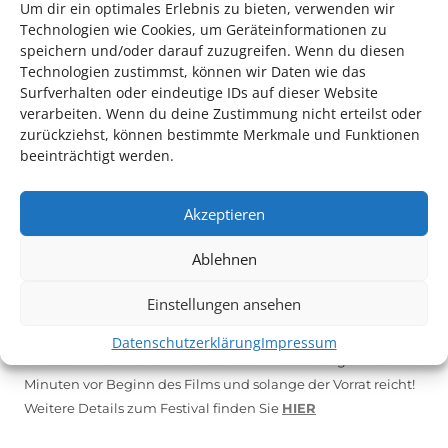
Um dir ein optimales Erlebnis zu bieten, verwenden wir
Technologien wie Cookies, um Geräteinformationen zu
*KULTURTIPP SOMMERPAUSE: FESTIVAL DES DEUTSCHEN FILMS*
speichern und/oder darauf zuzugreifen. Wenn du diesen
Technologien zustimmst, können wir Daten wie das
Surfverhalten oder eindeutige IDs auf dieser Website
verarbeiten. Wenn du deine Zustimmung nicht erteilst oder
zurückziehst, können bestimmte Merkmale und Funktionen
beeinträchtigt werden.
Akzeptieren
Ablehnen
Auch dieses Jahr findet wieder das
Festival des deutschen
Einstellungen ansehen
Films
in Ludwigshafen statt.
Vom 19. August bist zum 9. September
haben
Kulturpass-
Datenschutzerklärung
Impressum
Inhaber*innen freien Eintritt
zu den Vorstellungen – 30
Minuten vor Beginn des Films und solange der Vorrat reicht!
Weitere Details zum Festival finden Sie
HIER