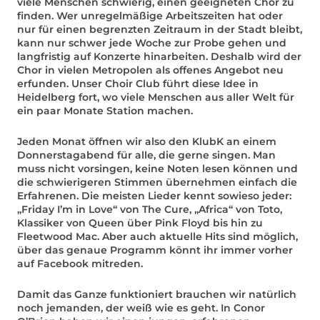
viele Menschen schwierig, einen geeigneten Chor zu
finden. Wer unregelmäßige Arbeitszeiten hat oder
nur für einen begrenzten Zeitraum in der Stadt bleibt,
kann nur schwer jede Woche zur Probe gehen und
langfristig auf Konzerte hinarbeiten. Deshalb wird der
Chor in vielen Metropolen als offenes Angebot neu
erfunden. Unser Choir Club führt diese Idee in
Heidelberg fort, wo viele Menschen aus aller Welt für
ein paar Monate Station machen.
Jeden Monat öffnen wir also den KlubK an einem
Donnerstagabend für alle, die gerne singen. Man
muss nicht vorsingen, keine Noten lesen können und
die schwierigeren Stimmen übernehmen einfach die
Erfahrenen. Die meisten Lieder kennt sowieso jeder:
„Friday I’m in Love“ von The Cure, „Africa“ von Toto,
Klassiker von Queen über Pink Floyd bis hin zu
Fleetwood Mac. Aber auch aktuelle Hits sind möglich,
über das genaue Programm könnt ihr immer vorher
auf Facebook mitreden.
Damit das Ganze funktioniert brauchen wir natürlich
noch jemanden, der weiß wie es geht. In Conor