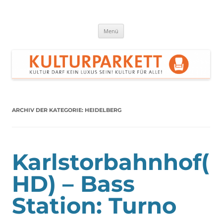
Zum
Inhalt
springen
Kulturparkett Rhein-Neckar
Kultur darf kein Luxus sein!
Menü
ARCHIV DER KATEGORIE:
HEIDELBERG
Karlstorbahnhof(
HD) – Bass
Station: Turno