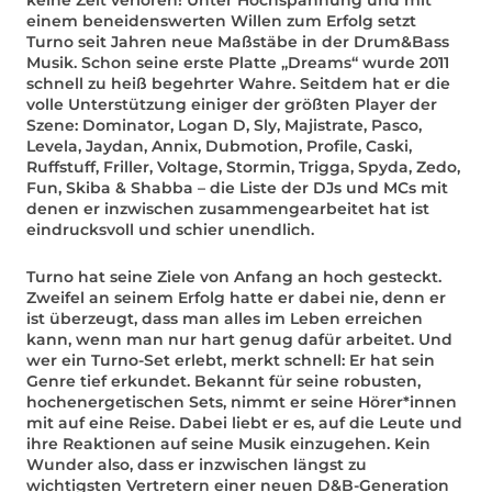
einem beneidenswerten Willen zum Erfolg setzt
Turno seit Jahren neue Maßstäbe in der Drum&Bass
Musik. Schon seine erste Platte „Dreams“ wurde 2011
schnell zu heiß begehrter Wahre. Seitdem hat er die
volle Unterstützung einiger der größten Player der
Szene: Dominator, Logan D, Sly, Majistrate, Pasco,
Levela, Jaydan, Annix, Dubmotion, Profile, Caski,
Ruffstuff, Friller, Voltage, Stormin, Trigga, Spyda, Zedo,
Fun, Skiba & Shabba – die Liste der DJs und MCs mit
denen er inzwischen zusammengearbeitet hat ist
eindrucksvoll und schier unendlich.
Turno hat seine Ziele von Anfang an hoch gesteckt.
Zweifel an seinem Erfolg hatte er dabei nie, denn er
ist überzeugt, dass man alles im Leben erreichen
kann, wenn man nur hart genug dafür arbeitet. Und
wer ein Turno-Set erlebt, merkt schnell: Er hat sein
Genre tief erkundet. Bekannt für seine robusten,
hochenergetischen Sets, nimmt er seine Hörer*innen
mit auf eine Reise. Dabei liebt er es, auf die Leute und
ihre Reaktionen auf seine Musik einzugehen. Kein
Wunder also, dass er inzwischen längst zu
wichtigsten Vertretern einer neuen D&B-Generation