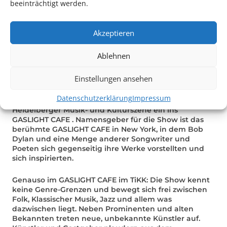
GASLIGHT CAFE
beeinträchtigt werden.
Die Musik – Kultur – Talkshow mit Frank Pyne, Oliver
Akzeptieren
Kuka & ihren Gästen
Ablehnen
Die Musik – Kultur – Talkshow mit Frank Pyne, Oliver
Kuka & ihren Gästen
Einstellungen ansehen
Regelmäßig laden Frank Pyne und Oliver Kuka Gäste
Datenschutzerklärung
Impressum
aus der reichen, spannenden und bunten
Heidelberger Musik- und Kulturszene ein ins
GASLIGHT CAFE . Namensgeber für die Show ist das
berühmte GASLIGHT CAFE in New York, in dem Bob
Dylan und eine Menge anderer Songwriter und
Poeten sich gegenseitig ihre Werke vorstellten und
sich inspirierten.
Genauso im GASLIGHT CAFE im TiKK: Die Show kennt
keine Genre-Grenzen und bewegt sich frei zwischen
Folk, Klassischer Musik, Jazz und allem was
dazwischen liegt. Neben Prominenten und alten
Bekannten treten neue, unbekannte Künstler auf.