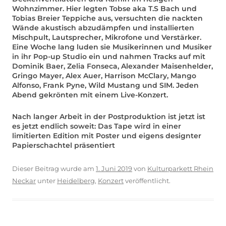
Wohnzimmer. Hier legten Tobse aka T.S Bach und
Tobias Breier Teppiche aus, versuchten die nackten
Wände akustisch abzudämpfen und installierten
Mischpult, Lautsprecher, Mikrofone und Verstärker.
Eine Woche lang luden sie Musikerinnen und Musiker
in ihr Pop-up Studio ein und nahmen Tracks auf mit
Dominik Baer, Zelia Fonseca, Alexander Maisenhelder,
Gringo Mayer, Alex Auer, Harrison McClary, Mango
Alfonso, Frank Pyne, Wild Mustang und SIM. Jeden
Abend gekrönten mit einem Live-Konzert.
Nach langer Arbeit in der Postproduktion ist jetzt ist
es jetzt endlich soweit: Das Tape wird in einer
limitierten Edition mit Poster und eigens designter
Papierschachtel präsentiert
Dieser Beitrag wurde am
1. Juni 2019
von
Kulturparkett Rhein
Neckar
unter
Heidelberg
,
Konzert
veröffentlicht.