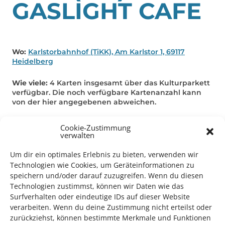
GASLIGHT CAFE
Wo:
Karlstorbahnhof (TiKK), Am Karlstor 1, 69117
Heidelberg
Wie viele:
4 Karten insgesamt über das Kulturparkett
verfügbar. Die noch verfügbare Kartenanzahl kann
von der hier angegebenen abweichen.
Sie reservieren bis zum 10.Juni
direkt beim
Cookie-Zustimmung
Karlstorbahnhof
per Mail unter
verwalten
info@karlstorbahnhof.de
.
Bitte nur in Ausnahmefällen telefonisch reservieren
Um dir ein optimales Erlebnis zu bieten, verwenden wir
(06221/978911).
Technologien wie Cookies, um Geräteinformationen zu
speichern und/oder darauf zuzugreifen. Wenn du diesen
Technologien zustimmst, können wir Daten wie das
Surfverhalten oder eindeutige IDs auf dieser Website
Do 06.06.19 / 20.00 Uhr / TiKK
verarbeiten. Wenn du deine Zustimmung nicht erteilst oder
zurückziehst, können bestimmte Merkmale und Funktionen