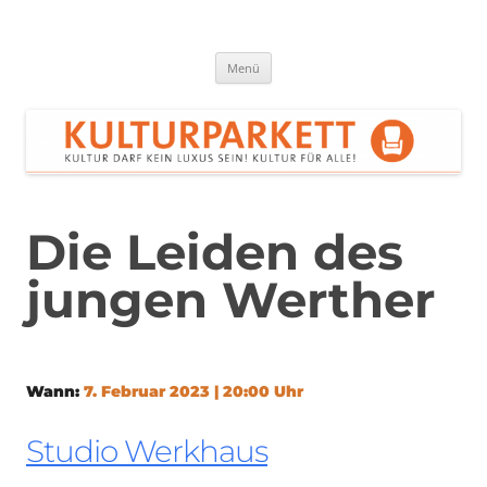
Zum
Inhalt
springen
Kulturparkett Rhein-Neckar
Kultur darf kein Luxus sein!
Menü
Die Leiden des
jungen Werther
Wann:
7. Februar 2023 | 20:00 Uhr
Studio Werkhaus