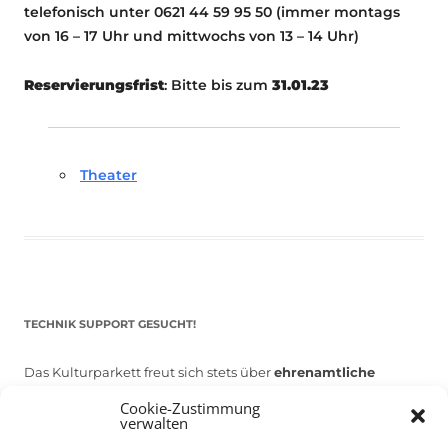
telefonisch unter 0621 44 59 95 50 (immer montags
von 16 – 17 Uhr und mittwochs von 13 – 14 Uhr)
Reservierungsfrist
: Bitte bis zum
31.01.23
Theater
TECHNIK SUPPORT GESUCHT!
Das Kulturparkett freut sich stets über
ehrenamtliche
Mithilfe im Bereich Technik
. Sie haben Interesse? Dann
Cookie-Zustimmung
melden Sie sich unter
info@kulturparkett-rhein-neckar.de
verwalten