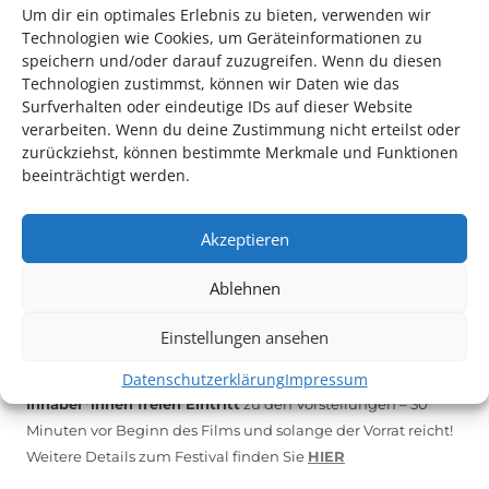
Um dir ein optimales Erlebnis zu bieten, verwenden wir
Technologien wie Cookies, um Geräteinformationen zu
*KULTURTIPP SOMMERPAUSE: FESTIVAL DES DEUTSCHEN FILMS*
speichern und/oder darauf zuzugreifen. Wenn du diesen
Technologien zustimmst, können wir Daten wie das
Surfverhalten oder eindeutige IDs auf dieser Website
verarbeiten. Wenn du deine Zustimmung nicht erteilst oder
zurückziehst, können bestimmte Merkmale und Funktionen
beeinträchtigt werden.
Akzeptieren
Ablehnen
Auch dieses Jahr findet wieder das
Festival des deutschen
Einstellungen ansehen
Films
in Ludwigshafen statt.
Vom 19. August bist zum 9. September
haben
Kulturpass-
Datenschutzerklärung
Impressum
Inhaber*innen freien Eintritt
zu den Vorstellungen – 30
Minuten vor Beginn des Films und solange der Vorrat reicht!
Weitere Details zum Festival finden Sie
HIER